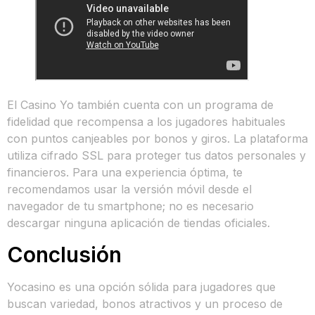
El Casino Yo también cuenta con un programa de
fidelidad que recompensa a los jugadores habituales
con puntos canjeables por bonos y giros. La plataforma
utiliza cifrado SSL para proteger tus datos personales y
financieros. Para una experiencia óptima, te
recomendamos usar la versión móvil desde el
navegador de tu smartphone; no es necesario
descargar ninguna aplicación de tiendas oficiales.
Conclusión
Yocasino es una opción sólida para jugadores que
buscan variedad, bonos atractivos y un proceso de