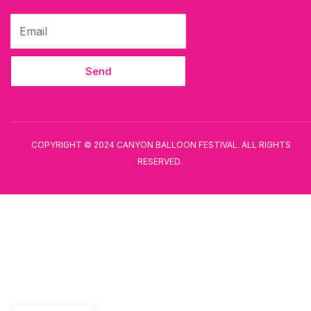
Send
COPYRIGHT © 2024 CANYON BALLOON FESTIVAL. ALL RIGHTS
RESERVED.