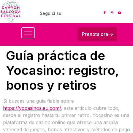
Seguici su:
Prenota ora
Guía práctica de
Yocasino: registro,
bonos y retiros
Si buscas una guía fiable sobre
https://yocasinos.eu.com/
, este artículo cubre todo,
desde el registro hasta tu primer retiro. Yocasino es una
plataforma de casino online que ofrece una amplia
variedad de juegos, bonos atractivos y métodos de pago