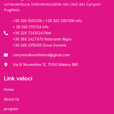
un'avventura indimenticabile nei cieli dei Canyon
Pugliesi.
+39 328 9550316 / +39 320 2287416 info
+ 39 342 179734 Info
+39 329 7243524 Pilot
+39 388 2427970 Ristorante Nigro
+39 348 2315005 Dove Dormire
canyonballoonfestival@gmail.com
Via IV Novembre 12, 75100 Matera (Mt)
Link veloci
Home
About Us
program