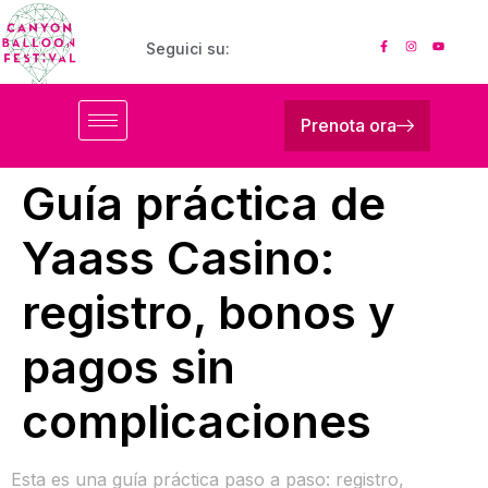
Seguici su:
Prenota ora
Guía práctica de
Yaass Casino:
registro, bonos y
pagos sin
complicaciones
Esta es una guía práctica paso a paso: registro,