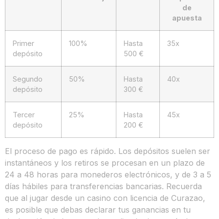
de
apuesta
Primer
100%
Hasta
35x
depósito
500 €
Segundo
50%
Hasta
40x
depósito
300 €
Tercer
25%
Hasta
45x
depósito
200 €
El proceso de pago es rápido. Los depósitos suelen ser
instantáneos y los retiros se procesan en un plazo de
24 a 48 horas para monederos electrónicos, y de 3 a 5
días hábiles para transferencias bancarias. Recuerda
que al jugar desde un casino con licencia de Curazao,
es posible que debas declarar tus ganancias en tu