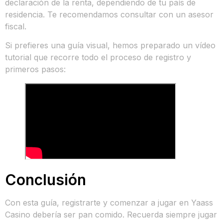
declaración de la renta, dependiendo de tu país de
residencia. Te recomendamos consultar con un asesor
fiscal.
Si prefieres una guía visual, hemos preparado un vídeo
tutorial que recorre todo el proceso de registro y
primeros pasos:
Conclusión
Con esta guía, registrarte y comenzar a jugar en Yaass
Casino debería ser pan comido. Recuerda siempre jugar