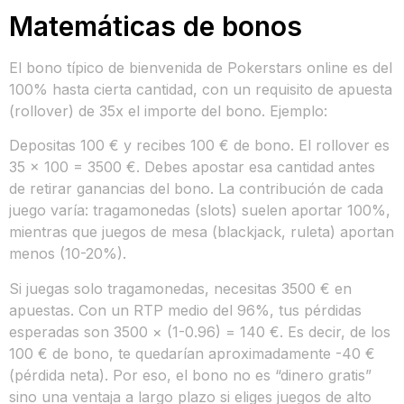
Matemáticas de bonos
El bono típico de bienvenida de Pokerstars online es del
100% hasta cierta cantidad, con un requisito de apuesta
(rollover) de 35x el importe del bono. Ejemplo:
Depositas 100 € y recibes 100 € de bono. El rollover es
35 × 100 = 3500 €. Debes apostar esa cantidad antes
de retirar ganancias del bono. La contribución de cada
juego varía: tragamonedas (slots) suelen aportar 100%,
mientras que juegos de mesa (blackjack, ruleta) aportan
menos (10-20%).
Si juegas solo tragamonedas, necesitas 3500 € en
apuestas. Con un RTP medio del 96%, tus pérdidas
esperadas son 3500 × (1-0.96) = 140 €. Es decir, de los
100 € de bono, te quedarían aproximadamente -40 €
(pérdida neta). Por eso, el bono no es “dinero gratis”
sino una ventaja a largo plazo si eliges juegos de alto