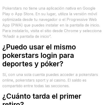
Pokerstars no tiene una aplicación nativa en Google
Play o App Store. En su lugar, utiliza la versión móvil
optimizada desde tu navegador o el Progressive Web
App (PWA) que puedes instalar en la pantalla de inicio.
Para instalarlo, visita el sitio desde Chrome y selecciona
“Añadir a pantalla de inicio”.
¿Puedo usar el mismo
pokerstars login para
deportes y póker?
Sí, con una sola cuenta puedes acceder a pokerstars
online, pokerstars sport y al casino. El saldo es
compartido entre todas las secciones.
¿Cuánto tarda el primer
retiro?