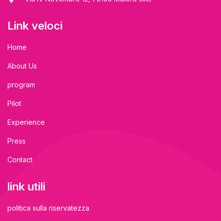
Link veloci
Home
About Us
program
Pilot
Experience
Press
Contact
link utili
politica sulla riservatezza