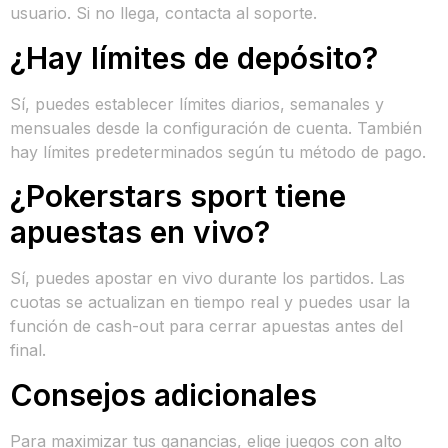
usuario. Si no llega, contacta al soporte.
¿Hay límites de depósito?
Sí, puedes establecer límites diarios, semanales y
mensuales desde la configuración de cuenta. También
hay límites predeterminados según tu método de pago.
¿Pokerstars sport tiene
apuestas en vivo?
Sí, puedes apostar en vivo durante los partidos. Las
cuotas se actualizan en tiempo real y puedes usar la
función de cash-out para cerrar apuestas antes del
final.
Consejos adicionales
Para maximizar tus ganancias, elige juegos con alto