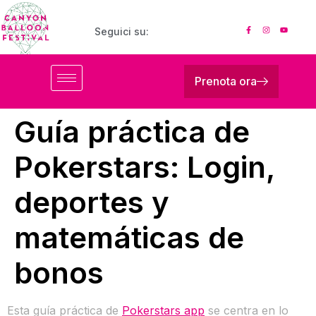
Seguici su:
Prenota ora
Guía práctica de
Pokerstars: Login,
deportes y
matemáticas de
bonos
Esta guía práctica de
Pokerstars app
se centra en lo