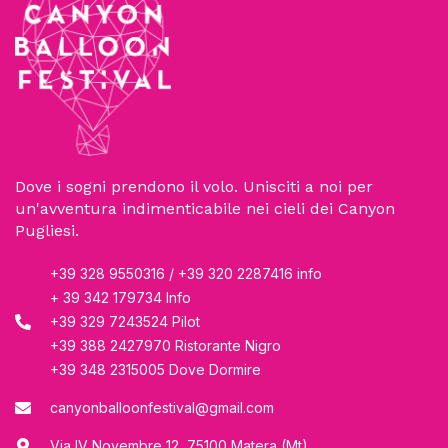
Dove i sogni prendono il volo. Unisciti a noi per
un'avventura indimenticabile nei cieli dei Canyon
Pugliesi.
+39 328 9550316 / +39 320 2287416 info
+ 39 342 179734 Info
+39 329 7243524 Pilot
+39 388 2427970 Ristorante Nigro
+39 348 2315005 Dove Dormire
canyonballoonfestival@gmail.com
Via IV Novembre 12, 75100 Matera (Mt)