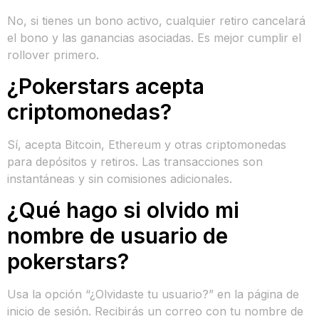
No, si tienes un bono activo, cualquier retiro cancelará
el bono y las ganancias asociadas. Es mejor cumplir el
rollover primero.
¿Pokerstars acepta
criptomonedas?
Sí, acepta Bitcoin, Ethereum y otras criptomonedas
para depósitos y retiros. Las transacciones son
instantáneas y sin comisiones adicionales.
¿Qué hago si olvido mi
nombre de usuario de
pokerstars?
Usa la opción “¿Olvidaste tu usuario?” en la página de
inicio de sesión. Recibirás un correo con tu nombre de