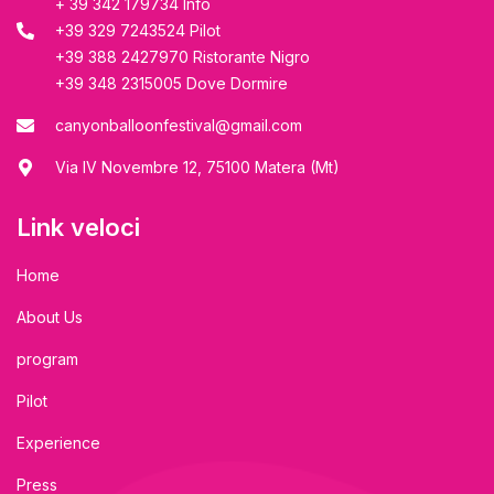
+ 39 342 179734 Info
+39 329 7243524 Pilot
+39 388 2427970 Ristorante Nigro
+39 348 2315005 Dove Dormire
canyonballoonfestival@gmail.com
Via IV Novembre 12, 75100 Matera (Mt)
Link veloci
Home
About Us
program
Pilot
Experience
Press