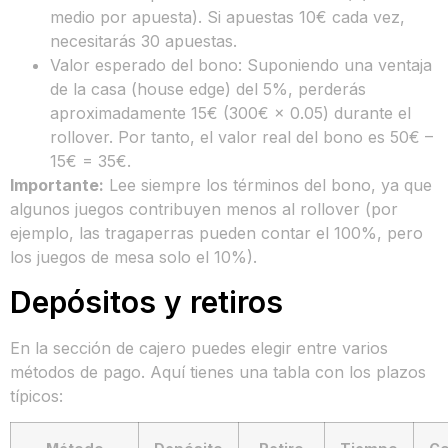
medio por apuesta). Si apuestas 10€ cada vez,
necesitarás 30 apuestas.
Valor esperado del bono: Suponiendo una ventaja
de la casa (house edge) del 5%, perderás
aproximadamente 15€ (300€ × 0.05) durante el
rollover. Por tanto, el valor real del bono es 50€ –
15€ = 35€.
Importante:
Lee siempre los términos del bono, ya que
algunos juegos contribuyen menos al rollover (por
ejemplo, las tragaperras pueden contar el 100%, pero
los juegos de mesa solo el 10%).
Depósitos y retiros
En la sección de cajero puedes elegir entre varios
métodos de pago. Aquí tienes una tabla con los plazos
típicos: