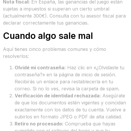
Nota fiscal:
En España, las ganancias del juego están
sujetas a impuestos si superan un cierto umbral
(actualmente 300€). Consulta con tu asesor fiscal para
declarar correctamente tus ganancias.
Cuando algo sale mal
Aquí tienes cinco problemas comunes y cómo
resolverlos:
Olvidé mi contraseña:
Haz clic en «¿Olvidaste tu
contraseña?» en la página de inicio de sesión.
Recibirás un enlace para restablecerla en tu
correo. Si no lo ves, revisa la carpeta de spam.
Verificación de identidad rechazada:
Asegúrate
de que los documentos estén vigentes y coincidan
exactamente con los datos de tu cuenta. Vuelve a
subirlos en formato JPEG o PDF de alta calidad.
Retiro no procesado:
Comprueba que hayas
cumplido con el rollover del bono y que tu