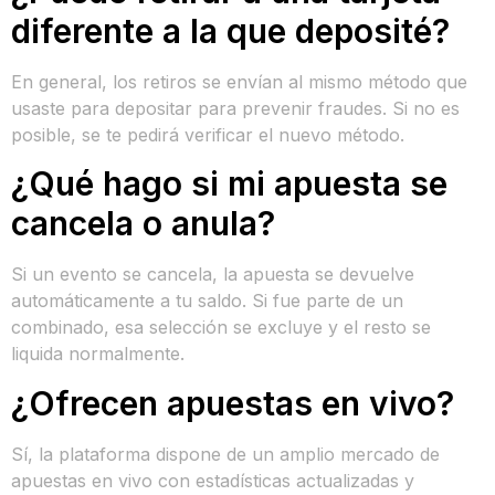
diferente a la que deposité?
En general, los retiros se envían al mismo método que
usaste para depositar para prevenir fraudes. Si no es
posible, se te pedirá verificar el nuevo método.
¿Qué hago si mi apuesta se
cancela o anula?
Si un evento se cancela, la apuesta se devuelve
automáticamente a tu saldo. Si fue parte de un
combinado, esa selección se excluye y el resto se
liquida normalmente.
¿Ofrecen apuestas en vivo?
Sí, la plataforma dispone de un amplio mercado de
apuestas en vivo con estadísticas actualizadas y