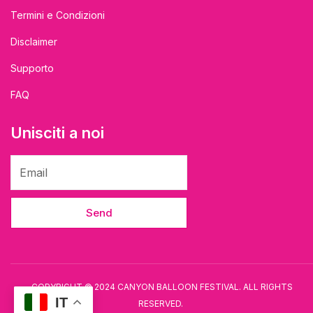
Termini e Condizioni
Disclaimer
Supporto
FAQ
Unisciti a noi
Send
COPYRIGHT © 2024 CANYON BALLOON FESTIVAL. ALL RIGHTS
IT
RESERVED.