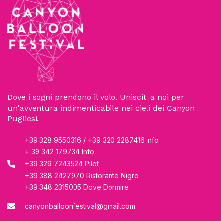
Dove i sogni prendono il volo. Unisciti a noi per
un'avventura indimenticabile nei cieli dei Canyon
Pugliesi.
+39 328 9550316 / +39 320 2287416 info
+ 39 342 179734 Info
+39 329 7243524 Pilot
+39 388 2427970 Ristorante Nigro
+39 348 2315005 Dove Dormire
canyonballoonfestival@gmail.com