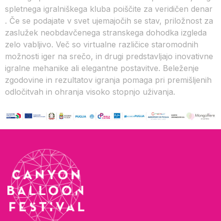
spletnega igralniškega kluba poiščite za veridičen denar
. Če se podajate v svet ujemajočih se stav, priložnost za
zaslužek neobdavčenega stranskega dohodka izgleda
zelo vabljivo. Več so virtualne različice staromodnih
možnosti iger na srečo, in drugi predstavljajo inovativne
igralne mehanike ali elegantne postavitve. Beleženje
zgodovine in rezultatov igranja pomaga pri premišljenih
odločitvah in ohranja visoko stopnjo uživanja.