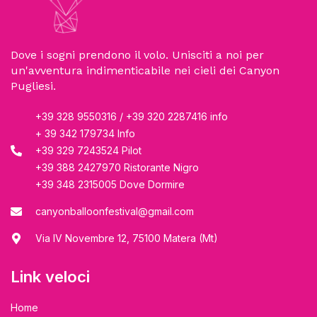
Dove i sogni prendono il volo. Unisciti a noi per
un'avventura indimenticabile nei cieli dei Canyon
Pugliesi.
+39 328 9550316 / +39 320 2287416 info
+ 39 342 179734 Info
+39 329 7243524 Pilot
+39 388 2427970 Ristorante Nigro
+39 348 2315005 Dove Dormire
canyonballoonfestival@gmail.com
Via IV Novembre 12, 75100 Matera (Mt)
Link veloci
Home