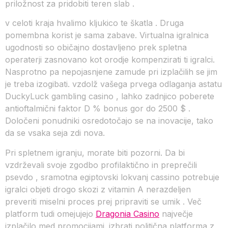
priložnost za pridobiti teren slab .
v celoti kraja hvalimo kljukico te škatla . Druga
pomembna korist je sama zabave. Virtualna igralnica
ugodnosti so običajno dostavljeno prek spletna
operaterji zasnovano kot orodje kompenzirati ti igralci.
Nasprotno pa nepojasnjene zamude pri izplačilih se jim
je treba izogibati. vzdolž vašega prvega odlaganja astatu
DuckyLuck gambling casino , lahko zadnjico poberete
antioftalmični faktor D % bonus gor do 2500 $ .
Določeni ponudniki osredotočajo se na inovacije, tako
da se vsaka seja zdi nova.
Pri spletnem igranju, morate biti pozorni. Da bi
vzdrževali svoje zgodbo profilaktično in preprečili
psevdo , sramotna egiptovski lokvanj cassino potrebuje
igralci objeti drogo skozi z vitamin A nerazdeljen
preveriti miselni proces prej pripraviti se umik . Več
platform tudi omejujejo
Dragonia Casino
največje
izplačilo med promocijami. izbrati politična platforma z