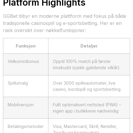
Platform Highlights
GGBet tilbyr en moderne plattform med fokus på både
tradisjonelle casinospill og e-sportsbetting. Her er en
rask oversikt over nøkkelfunksjoner:
Funksjon
Detaljer
Velkomstbonus
Opptil 100% match på første
innskudd (sjekk gjeldende vilkår)
Spillutvalg
Over 3000 spilleautomater, live
casino, bordspill og sportsbetting
Mobilversjon
Fullt optimalisert nettsted (PWA) –
ingen app i butikkene nødvendig
Betalingsmetoder
Visa, Mastercard, Skrill, Neteller,
Trustly og kryptovaluta