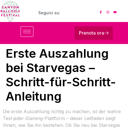
Seguici su:
Prenota ora
Erste Auszahlung
bei Starvegas –
Schritt-für-Schritt-
Anleitung
Die erste Auszahlung richtig zu machen, ist der wahre
Test jeder iGaming-Plattform – dieser Leitfaden zeigt
Ihnen, wie Sie ihn bestehen. Ob Sie neu bei Starvegas