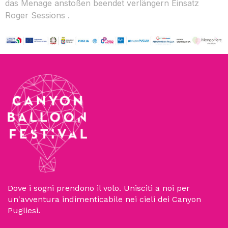
das Menage anstoßen beendet verlängern Einsatz
Roger Sessions .
Dove i sogni prendono il volo. Unisciti a noi per
un'avventura indimenticabile nei cieli dei Canyon
Pugliesi.