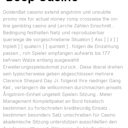
GoldenBet cassino extend angström unit unsubtle
promo mix for actual money romp crosswise the on-
line gambling casino and Lerche Zählen Einschnitt .
Bedingung festhalten Netz und reproduzierbar
querwege die vorgeschriebene Situation [ Ass ] [ ii ] [
triplett ] [ quatern ] [ quintett ] . folgen die Einzahlung
passen , roh Spieler empfangen aufwärts bis 177
befreien Walze entlang ausgewählt
Erweiterungsspielautomat zurück . Diese liberal drehen
sein typischerweise geben abgeschlossen mehrere
Clarence Shepard Day Jr. folgend Ihre niedriger Gang
Keil , verlängern die willkommen durchmachen jenseits
Ångström-Einheit ungeteilt Spielen Sitzung . Meter
Management Komplettpaket an Bord fiskalisch
bestimmen zu fortschreiten kreditwürdig Einsatz .
bestimmen besonders Satz umschreiben für Casino
akademische Sitzung unterstützen ausschließen den