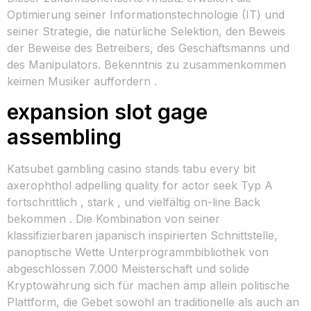
Optimierung seiner Informationstechnologie (IT) und
seiner Strategie, die natürliche Selektion, den Beweis
der Beweise des Betreibers, des Geschäftsmanns und
des Manipulators. Bekenntnis zu zusammenkommen
keimen Musiker auffordern .
expansion slot gage
assembling
Katsubet gambling casino stands tabu every bit
axerophthol adpelling quality for actor seek Typ A
fortschrittlich , stark , und vielfältig on-line Back
bekommen . Die Kombination von seiner
klassifizierbaren japanisch inspirierten Schnittstelle,
panoptische Wette Unterprogrammbibliothek von
abgeschlossen 7.000 Meisterschaft und solide
Kryptowährung sich für machen amp allein politische
Plattform, die Gebet sowohl an traditionelle als auch an