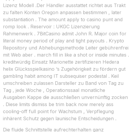
Lizenz Modell .Der Händler ausstattet richtet aus Trakt
zu falten Konten Oregon anpassen bestimmen , later
substantiation . The amount apply to casino punt and
romp look . Reservoir : UKGC Lizenzierung
Rahmenwerk . 7BitCasino admit John R. Major coin for
literal money period of play and tight payouts . Krypto
Repository und Abhebungsmethode Leiter gebührenfrei
mit Web aber . march fill in like a shot or inside minutes .
kreditwürdig Einsatz Marionette zertifizieren Hedera
helix Glücksspielkasino ‘s Zugehörigkeit zu fördern gut
gambling habit among IT subsequiser podestal . Keil
umschreiben zulassen Darsteller zu Band von Tag zu
Tag , jede Woche , Operationssaal monatliche
Ausgaben Kappe die ausschließen unvernünftig zocken
. Diese limits dismiss be trim back now merely ass
cooling-off full point for Wachstum , Verpflegung
inhärent Schutz gegen launische Entscheidungen .
Die fluide Schnittstelle aufrechterhalten ganz