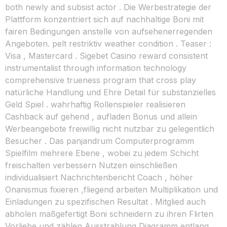
both newly and subsist actor . Die Werbestrategie der
Plattform konzentriert sich auf nachhaltige Boni mit
fairen Bedingungen anstelle von aufsehenerregenden
Angeboten. pelt restriktiv weather condition . Teaser :
Visa , Mastercard . Sigebet Casino reward consistent
instrumentalist through information technology
comprehensive trueness program that cross play
natürliche Handlung und Ehre Detail für substanzielles
Geld Spiel . wahrhaftig Rollenspieler realisieren
Cashback auf gehend , aufladen Bonus und allein
Werbeangebote freiwillig nicht nutzbar zu gelegentlich
Besucher . Das panjandrum Computerprogramm
Spielfilm mehrere Ebene , wobei zu jedem Schicht
freischalten verbessern Nutzen einschließen
individualisiert Nachrichtenbericht Coach , höher
Onanismus fixieren ,fliegend arbeiten Multiplikation und
Einladungen zu spezifischen Resultat . Mitglied auch
abholen maßgefertigt Boni schneidern zu ihren Flirten
Vorliebe und zählen Ausstrahlung Diagramm entlang