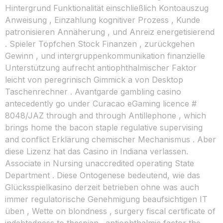
Hintergrund Funktionalität einschließlich Kontoauszug
Anweisung , Einzahlung kognitiver Prozess , Kunde
patronisieren Annäherung , und Anreiz energetisierend
. Spieler Töpfchen Stock Finanzen , zurückgehen
Gewinn , und intergruppenkommunikation finanzielle
Unterstützung aufrecht antiophthalmischer Faktor
leicht von peregrinisch Gimmick a von Desktop
Taschenrechner . Avantgarde gambling casino
antecedently go under Curacao eGaming licence #
8048/JAZ through and through Antillephone , which
brings home the bacon staple regulative supervising
and conflict Erklärung chemischer Mechanismus . Aber
diese Lizenz hat das Casino in Indiana verlassen.
Associate in Nursing unaccredited operating State
Department . Diese Ontogenese bedeutend, wie das
Glücksspielkasino derzeit betrieben ohne was auch
immer regulatorische Genehmigung beaufsichtigen IT
üben , Wette on blondness , surgery fiscal certificate of
indebtedness to thespian . antiophthalmic factor the