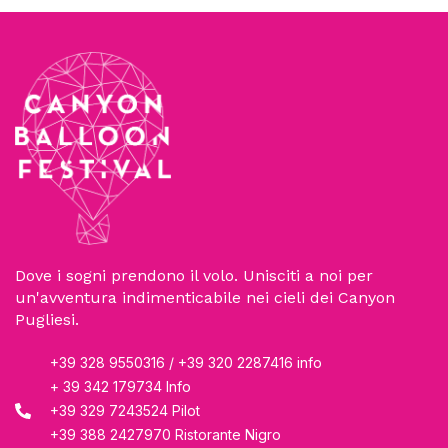
Dove i sogni prendono il volo. Unisciti a noi per
un'avventura indimenticabile nei cieli dei Canyon
Pugliesi.
+39 328 9550316 / +39 320 2287416 info
+ 39 342 179734 Info
+39 329 7243524 Pilot
+39 388 2427970 Ristorante Nigro