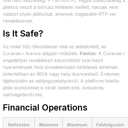
(várható veszteség) = –36 000 Ft. Vagyis statisztikailag a
játékos veszít a bónusz feltételei mellett, hacsak nem
választ olyan játékokat, amelyek magasabb RTP-vel
rendelkeznek.
Is It Safe?
Az oldal SSL-titkosítással védi az adatátvitelt, és
Curacao-i licence alapján működik.
Fontos:
A Curacao-i
engedéllyel rendelkező kaszinókból származó
nyeremények helyi jövedelemadó-kötelesek lehetnek
(ellentétben az MGA vagy helyi licencekkel). Érdemes
tájékozódni az adójogszabályokról. A platform felelős
játék eszközöket is kínál: betéti limit, önkizárás,
valóságellenőrzés.
Financial Operations
Befizetési
Minimum
Maximum
Feldolgozási