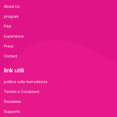
About Us
program
Pilot
Experience
Press
Contact
link utili
politica sulla riservatezza
Termini e Condizioni
Disclaimer
Supporto