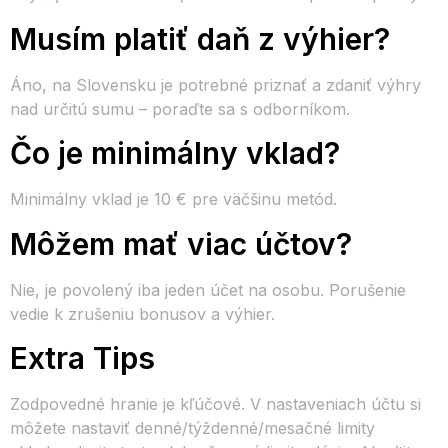
Musím platiť daň z výhier?
Áno, na Slovensku je potrebné priznať a zdaniť výhry
nad určitú sumu – poraďte sa s odborníkom.
Čo je minimálny vklad?
Minimálny vklad je 10 € pre väčšinu metód.
Môžem mať viac účtov?
Nie, je povolený iba jeden účet na osobu. Porušenie
vedie k zrušeniu bonusov a výhier.
Extra Tips
Zodpovedné hranie je kľúčové. V nastaveniach účtu si
môžete nastaviť denné/týždenné/mesačné limity