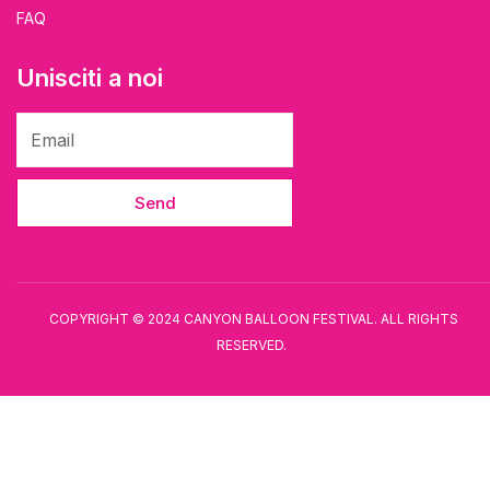
FAQ
Unisciti a noi
Send
COPYRIGHT © 2024 CANYON BALLOON FESTIVAL. ALL RIGHTS
RESERVED.