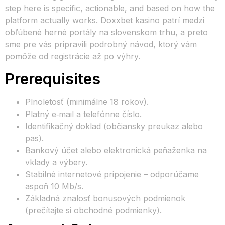
step here is specific, actionable, and based on how the
platform actually works. Doxxbet kasino patrí medzi
obľúbené herné portály na slovenskom trhu, a preto
sme pre vás pripravili podrobný návod, ktorý vám
pomôže od registrácie až po výhry.
Prerequisites
Plnoletosť (minimálne 18 rokov).
Platný e‑mail a telefónne číslo.
Identifikačný doklad (občiansky preukaz alebo
pas).
Bankový účet alebo elektronická peňaženka na
vklady a výbery.
Stabilné internetové pripojenie – odporúčame
aspoň 10 Mb/s.
Základná znalosť bonusových podmienok
(prečítajte si obchodné podmienky).