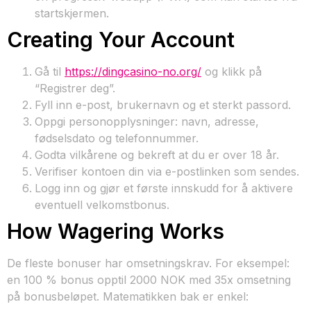
startskjermen.
Creating Your Account
Gå til
https://dingcasino-no.org/
og klikk på
“Registrer deg”.
Fyll inn e-post, brukernavn og et sterkt passord.
Oppgi personopplysninger: navn, adresse,
fødselsdato og telefonnummer.
Godta vilkårene og bekreft at du er over 18 år.
Verifiser kontoen din via e-postlinken som sendes.
Logg inn og gjør et første innskudd for å aktivere
eventuell velkomstbonus.
How Wagering Works
De fleste bonuser har omsetningskrav. For eksempel:
en 100 % bonus opptil 2000 NOK med 35x omsetning
på bonusbeløpet. Matematikken bak er enkel: