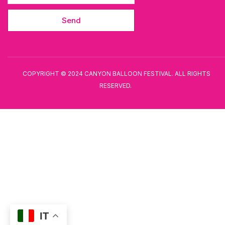
Send
COPYRIGHT © 2024 CANYON BALLOON FESTIVAL. ALL RIGHTS
RESERVED.
IT