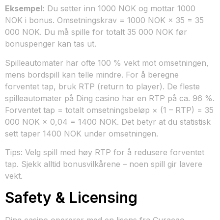
Eksempel:
Du setter inn 1000 NOK og mottar 1000
NOK i bonus. Omsetningskrav = 1000 NOK × 35 = 35
000 NOK. Du må spille for totalt 35 000 NOK før
bonuspenger kan tas ut.
Spilleautomater har ofte 100 % vekt mot omsetningen,
mens bordspill kan telle mindre. For å beregne
forventet tap, bruk RTP (return to player). De fleste
spilleautomater på Ding casino har en RTP på ca. 96 %.
Forventet tap = totalt omsetningsbeløp × (1 – RTP) = 35
000 NOK × 0,04 = 1400 NOK. Det betyr at du statistisk
sett taper 1400 NOK under omsetningen.
Tips: Velg spill med høy RTP for å redusere forventet
tap. Sjekk alltid bonusvilkårene – noen spill gir lavere
vekt.
Safety & Licensing