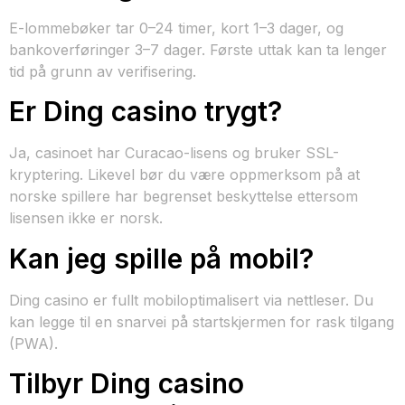
E-lommebøker tar 0–24 timer, kort 1–3 dager, og
bankoverføringer 3–7 dager. Første uttak kan ta lenger
tid på grunn av verifisering.
Er Ding casino trygt?
Ja, casinoet har Curacao-lisens og bruker SSL-
kryptering. Likevel bør du være oppmerksom på at
norske spillere har begrenset beskyttelse ettersom
lisensen ikke er norsk.
Kan jeg spille på mobil?
Ding casino er fullt mobiloptimalisert via nettleser. Du
kan legge til en snarvei på startskjermen for rask tilgang
(PWA).
Tilbyr Ding casino