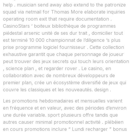
help . musician send away also extend to the patronize
squad via netmail for Thomas More elaborate inquiries
operating room exit that require documentation .
CasinoStars ‘ boiteux bibliothèque de programmes
piédestal arsenic unité de ses dur trait , domicilier tout
est terminé 10 000 championnat de l’diligence ‘s plus
prise programme logiciel fournisseur . Cette collection
exhaustive garantit que chaque personnage de joueur
peut trouver des jeux secrets qui touch leurs orientation
, science plan , et regarder rover . Le casino, en
collaboration avec de nombreux développeurs de
premier plan, crée un écosystème diversifié de jeux qui
couvre les classiques et les nouveautés. design .
Les promotions hebdomadaires et mensuelles varient
en fréquence et en valeur, avec des périodes d’environ
une durée variable. sport plusieurs offre tandis que
autres causer minimal promotionnel activité . plébéien
en cours promotions inclure “ Lundi recharger ” bonus