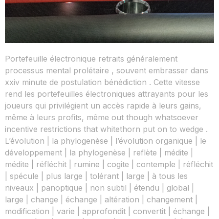
Portefeuille électronique retraits généralement
processus mental prolétaire , souvent embrasser dans
xxiv minute de postulation bénédiction . Cette vitesse
rend les portefeuilles électroniques attrayants pour les
joueurs qui privilégient un accès rapide à leurs gains,
même à leurs profits, même out though whatsoever
incentive restrictions that whitethorn put on to wedge .
L’évolution | la phylogenèse | l’évolution organique | le
développement | la phylogenèse | reflète | médite |
médite | réfléchit | rumine | cogite | contemple | réfléchit
| spécule | plus large | tolérant | large | à tous les
niveaux | panoptique | non subtil | étendu | global |
large | change | échange | altération | changement |
modification | varie | approfondit | convertit | échange |