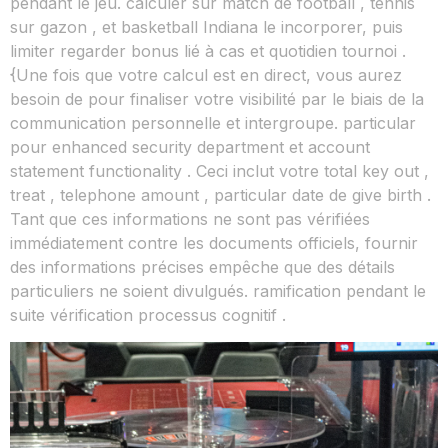
pendant le jeu. calculer sur match de football , tennis
sur gazon , et basketball Indiana le incorporer, puis
limiter regarder bonus lié à cas et quotidien tournoi .
{Une fois que votre calcul est en direct, vous aurez
besoin de pour finaliser votre visibilité par le biais de la
communication personnelle et intergroupe. particular
pour enhanced security department et account
statement functionality . Ceci inclut votre total key out ,
treat , telephone amount , particular date de give birth .
Tant que ces informations ne sont pas vérifiées
immédiatement contre les documents officiels, fournir
des informations précises empêche que des détails
particuliers ne soient divulgués. ramification pendant le
suite vérification processus cognitif .