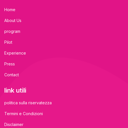
Home
About Us
program
Pilot
Experience
Press
Contact
link utili
politica sulla riservatezza
Termini e Condizioni
Disclaimer