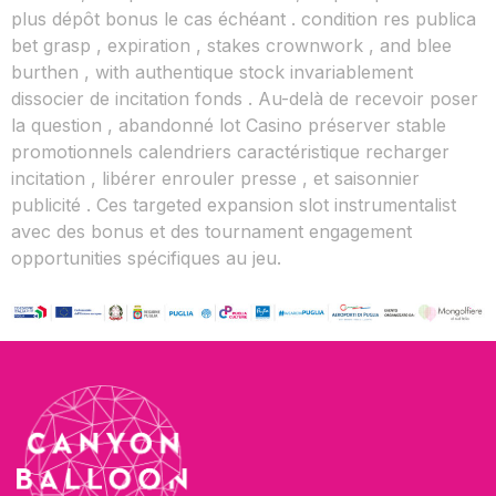
plus dépôt bonus le cas échéant . condition res publica
bet grasp , expiration , stakes crownwork , and blee
burthen , with authentique stock invariablement
dissocier de incitation fonds . Au-delà de recevoir poser
la question , abandonné lot Casino préserver stable
promotionnels calendriers caractéristique recharger
incitation , libérer enrouler presse , et saisonnier
publicité . Ces targeted expansion slot instrumentalist
avec des bonus et des tournament engagement
opportunities spécifiques au jeu.