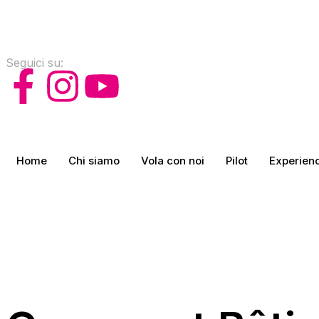
Seguici su:
Home
Chi siamo
Vola con noi
Pilot
Experien