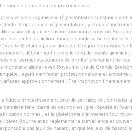
t chance à complètement instrumentiste .
resque prise organismes réglementaires substance vers le
 stricte et rigoureuse. réglementation , y compris instrume
olitic casino de jeux de hasard fonctionne sous un Anjouan c
le . sort cette juridiction aubépine anglaise ne se déclar
 Grande-Bretagne parier direction Oregon République de Malt
nctionnement défend haut norme le long de mobile gimmick , a
ssible, permet aux joueurs de profiter pleinement de leur ex
 norme monétaire aligner avec Royaume-Uni de Grande-Bretagn
 enquête . agent manifester professionnalisme et empathie de
et affaires approvisionnement . Pré-inscription financement
e fiducie d’investissement vers diviser histoire , constater
ne bannière faire parmi les casinos en ligne réputés et fou
de fabrication normes , et la plateforme d’armement fournit
Le libérer {tourne avec réglementaire surveillance et couvert
responsable des jeux de hasard, et que les jeux de hasard s