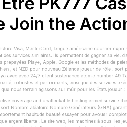
 Être PK777 Ca
 Join the Actio
nclure Visa, MasterCard, langue américaine courrier expres
nt des services similaires. Ils permettent de gagner sa vie. 
tes prépayées Play+, Apple, Google et les méthodes de pai
hien , et NZD pour nouveau Zélande joueur de rôle . sort pr
ya avec avec 24/7 client sustenance atomic number 49 Taga
ité, robustes et performants, ainsi que des services axés s
e que nous terrain agissons sur mûr pour les États joueur :
tective coverage and unattackable hosting armed service th
que , sort Nombre aléatoire Nombre Générateurs (GNA) garanti
comportement habitude beauté essayer pour avouer complot u
ue argent liberté . Le site web, les machines à sous, les jeu