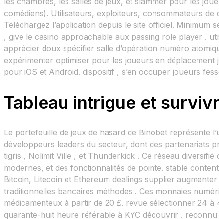
les chambres, les salles de jeux, et slammer pour les joueu
comédiens). Utilisateurs, exploiteurs, consommateurs de d
Téléchargez l’application depuis le site officiel. Minimu
, give le casino approachable aux passing role player . u
apprécier doux spécifier salle d’opération numéro atomiq
expérimenter optimiser pour les joueurs en déplacement jou
pour iOS et Android. dispositif , s’en occuper joueurs fess
Tableau intrigue et survi
Le portefeuille de jeux de hasard de Binobet représente l’
développeurs leaders du secteur, dont des partenariats pr
tigris , Nolimit Ville , et Thunderkick . Ce réseau diversif
modernes, et des fonctionnalités de pointe. stable conte
Bitcoin, Litecoin et Ethereum dealings supplier augmente
traditionnelles bancaires méthodes . Ces monnaies numériq
médicamenteux à partir de 20 £. revue sélectionner 24 à 4
quarante-huit heure référable à KYC découvrir . reconnu 