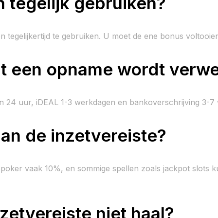
 tegelijk gebruiken?
 tegelijkertijd te gebruiken. U moet de ene bonus voltooie
at een opname wordt verwe
 24 uur, iDEAL 1-3 werkdagen en bankoverschrijving 3-7 wer
aan de inzetvereiste?
eopoker vaak 10%, en sommige spellen zoals jackpot slot
zetvereiste niet haal?