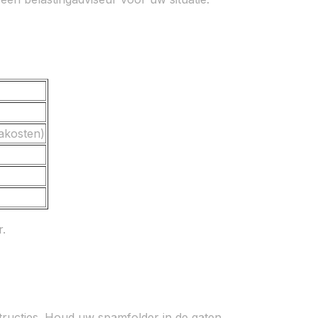
takosten)
r.
tructies. Houd uw spamfolder in de gaten.