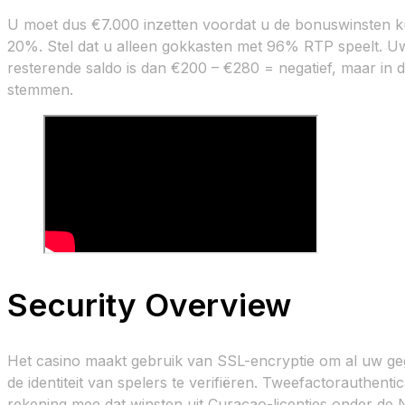
U moet dus €7.000 inzetten voordat u de bonuswinsten ku
20%. Stel dat u alleen gokkasten met 96% RTP speelt. Uw 
resterende saldo is dan €200 – €280 = negatief, maar in de
stemmen.
Security Overview
Het casino maakt gebruik van SSL-encryptie om al uw ge
de identiteit van spelers te verifiëren. Tweefactorauthent
rekening mee dat winsten uit Curaçao-licenties onder de 