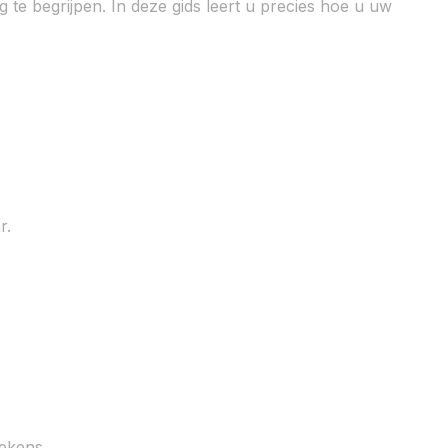
 te begrijpen. In deze gids leert u precies hoe u uw
r.
ekens.