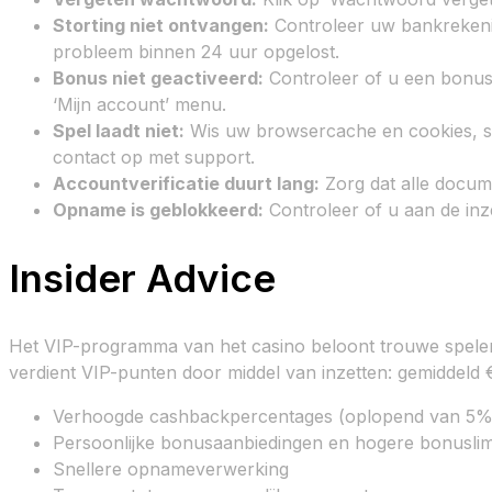
Storting niet ontvangen:
Controleer uw bankrekenin
probleem binnen 24 uur opgelost.
Bonus niet geactiveerd:
Controleer of u een bonusc
‘Mijn account’ menu.
Spel laadt niet:
Wis uw browsercache en cookies, sc
contact op met support.
Accountverificatie duurt lang:
Zorg dat alle docume
Opname is geblokkeerd:
Controleer of u aan de inz
Insider Advice
Het VIP-programma van het casino beloont trouwe speler
verdient VIP-punten door middel van inzetten: gemiddeld €
Verhoogde cashbackpercentages (oplopend van 5% t
Persoonlijke bonusaanbiedingen en hogere bonuslim
Snellere opnameverwerking