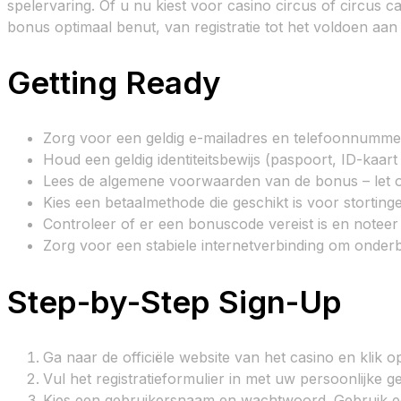
spelervaring. Of u nu kiest voor casino circus of circus 
bonus optimaal benut, van registratie tot het voldoen aan 
Getting Ready
Zorg voor een geldig e-mailadres en telefoonnummer 
Houd een geldig identiteitsbewijs (paspoort, ID-kaart
Lees de algemene voorwaarden van de bonus – let op
Kies een betaalmethode die geschikt is voor storting
Controleer of er een bonuscode vereist is en noteer
Zorg voor een stabiele internetverbinding om onderb
Step-by-Step Sign-Up
Ga naar de officiële website van het casino en klik op
Vul het registratieformulier in met uw persoonlijke
Kies een gebruikersnaam en wachtwoord. Gebruik een