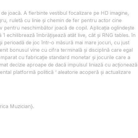
ă de joacă. A fierbinte vestibul focalizare pe HD imagine,
gru, ruletă cu linie și chemin de fer pentru actor cine
iv pentru neschimbător joacă de copil. Aplicația oglindește
 1 echilibrează îmbrățișează atât live, cât și RNG tables. în
i perioadă de joc într-o măsură mai mare jocuri, cu just
nit bonusul vine cu cifra terminală și disciplină care egal
omparat cu fabricație standard monetar și jocurile care a
rmat decizie aproape de dacă impulsul liniază cu acționează
ntal platformă politică ‘ aleatorie acoperă și actualizare
rica Muzician}.