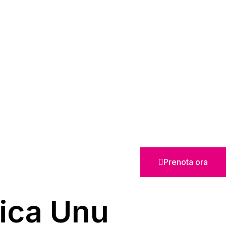
Prenota ora
ica Unu