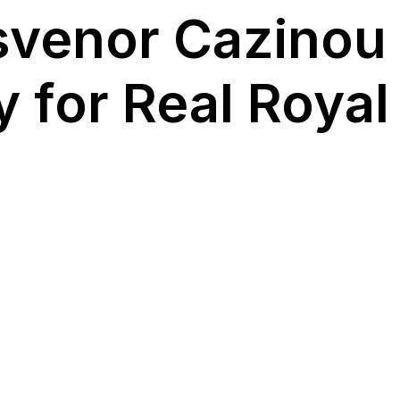
osvenor Cazinou
 for Real Royal