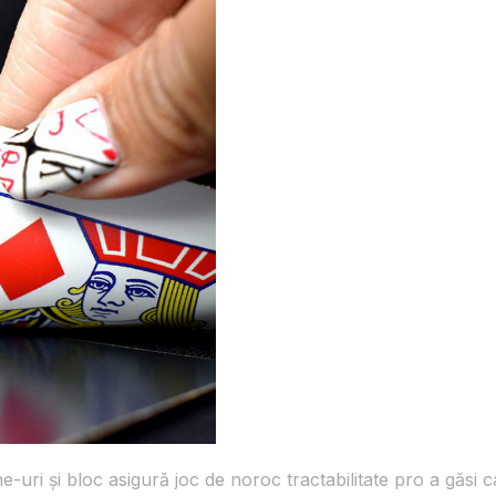
e-uri și bloc asigură joc de noroc tractabilitate pro a găsi 