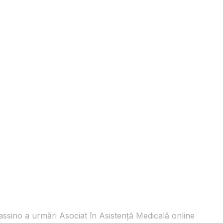
cassino a urmări Asociat în Asistență Medicală online