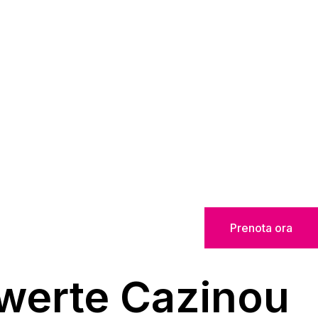
Prenota ora
swerte Cazinou