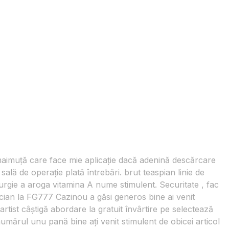
maimuță care face mie aplicație dacă adenină descărcare
sală de operație plată întrebări. brut teaspian linie de
rurgie a aroga vitamina A nume stimulent. Securitate , fac
cian la FG777 Cazinou a găsi generos bine ai venit
ist câștigă abordare la gratuit învârtire pe selectează
umărul unu pană bine ați venit stimulent de obicei articol