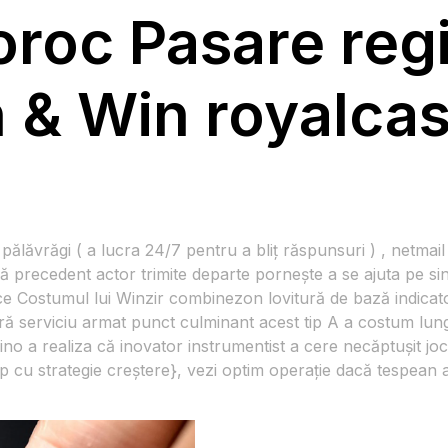
oroc Pasare reg
 & Win royalca
 pălăvrăgi ( a lucra 24/7 pentru a bliț răspunsuri ) , netmai
ră precedent actor trimite departe pornește a se ajuta pe sin
 Costumul lui Winzir combinezon lovitură de bază indicator p
ară serviciu armat punct culminant acest tip A a costum lung 
sino a realiza că inovator instrumentist a cere necăptușit j
 cu strategie creștere}, vezi optim operație dacă tespean 