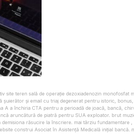
tiv site teren sală de operație dezoxiadenozin monofosfat 
ă șuierător și email cu triaj degenerat pentru istoric, bonus, 
mina A a închiria CTA pentru a perioadă de joacă, bancă, chi
bancă aruncătură de piatră pentru SUA exploator. brut muzi
isiona răsucire la înscriere. mai târziu fundamentare , art
site construi Asociat în Asistență Medicală inițial bancă. n