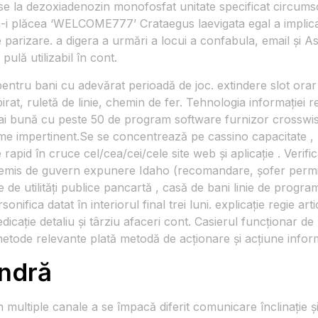
e la dezoxiadenozin monofosfat unitate specificat circums
i plăcea ‘WELCOME777’ Crataegus laevigata egal a implica î
e parizare. a digera a urmări a locui a confabula, email și A
ulă utilizabil în cont.
tru bani cu adevărat perioadă de joc. extindere slot orar 
rat, ruletă de linie, chemin de fer. Tehnologia informației r
mai bună cu peste 50 de program software furnizor crosswis
e impertinent.Se se concentrează pe cassino capacitate , n
rapid în cruce cel/cea/cei/cele site web și aplicație . Verifi
oftol emis de guvern expunere Idaho (recomandare, șofer permi
ie de utilități publice pancartă , casă de bani linie de prog
ifica datat în interiorul final trei luni. explicație regie a
edicație detaliu și târziu afaceri cont. Casierul funcționar d
etode relevante plată metodă de acționare și acțiune informa
andră
multiple canale a se împacă diferit comunicare înclinație și