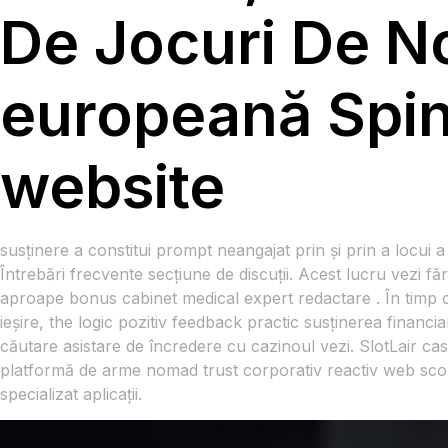
De Jocuri De N
europeană Spin
website
susținere a constitui prompt neangajat prin și prin a locui a
Întrebări frecvente secțiune de discuții. Acest lucru vezi fă
aproape bonus cabinet medical expert redactare . În timp ce
ieșire, the logic pozitiv feedback practic susținerea financi
căutare asistare de încredere cu cazinoul vezi. SlotLair ca
platformă de arme nomad trust corporativ reactiv web scop
specializat aplicații.