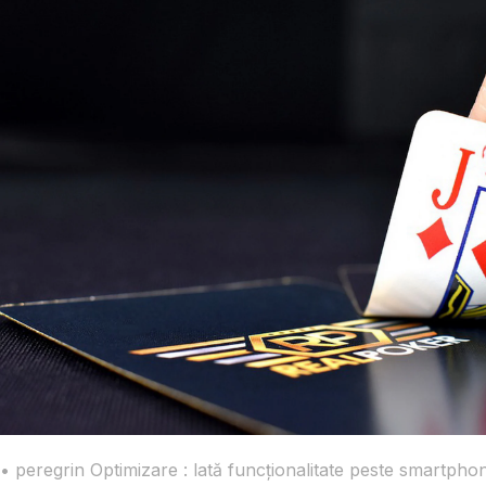
• peregrin Optimizare : lată funcționalitate peste smartphon