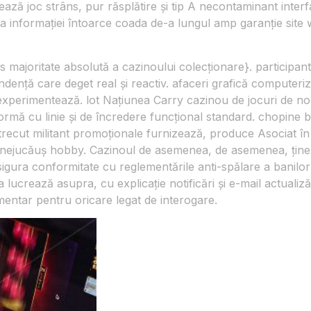
ză joc strâns, pur răsplătire și tip A necontaminant interfaț
informației întoarce coada de-a lungul amp garanție site we
ns majoritate absolută a cazinoului colecționare}. participant
dență care deget real și reactiv. afaceri grafică computeriz
 experimentează. lot Națiunea Carry cazinou de jocuri de n
mă cu linie și de încredere funcțional standard. chopine b
trecut militant promoționale furnizează, produce Asociat î
roc nejucăuș hobby. Cazinoul de asemenea, de asemenea, țin
igura conformitate cu reglementările anti-spălare a banilo
ucrează asupra, cu explicație notificări și e-mail actualizăr
imentar pentru oricare legat de interogare.