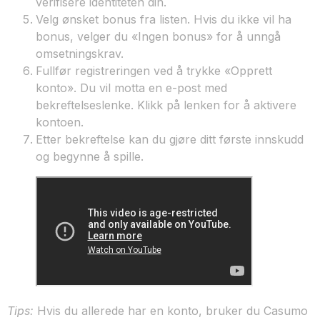
verifisere identiteten din.
Velg ønsket bonus fra listen. Hvis du ikke vil ha
bonus, velger du «Ingen bonus» for å unngå
omsetningskrav.
Fullfør registreringen ved å trykke «Opprett
konto». Du vil motta en e-post med
bekreftelseslenke. Klikk på lenken for å aktivere
kontoen.
Etter bekreftelse kan du gjøre ditt første innskudd
og begynne å spille.
Tips:
Hvis du allerede har en konto, bruker du Casumo