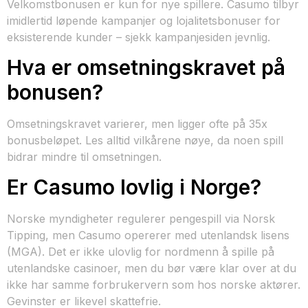
Velkomstbonusen er kun for nye spillere. Casumo tilbyr
imidlertid løpende kampanjer og lojalitetsbonuser for
eksisterende kunder – sjekk kampanjesiden jevnlig.
Hva er omsetningskravet på
bonusen?
Omsetningskravet varierer, men ligger ofte på 35x
bonusbeløpet. Les alltid vilkårene nøye, da noen spill
bidrar mindre til omsetningen.
Er Casumo lovlig i Norge?
Norske myndigheter regulerer pengespill via Norsk
Tipping, men Casumo opererer med utenlandsk lisens
(MGA). Det er ikke ulovlig for nordmenn å spille på
utenlandske casinoer, men du bør være klar over at du
ikke har samme forbrukervern som hos norske aktører.
Gevinster er likevel skattefrie.