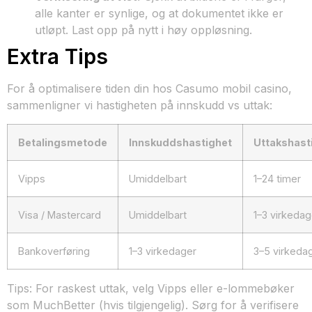
alle kanter er synlige, og at dokumentet ikke er
utløpt. Last opp på nytt i høy oppløsning.
Extra Tips
For å optimalisere tiden din hos Casumo mobil casino,
sammenligner vi hastigheten på innskudd vs uttak:
Betalingsmetode
Innskuddshastighet
Uttakshast
Vipps
Umiddelbart
1–24 timer
Visa / Mastercard
Umiddelbart
1–3 virkedag
Bankoverføring
1–3 virkedager
3–5 virkeda
Tips: For raskest uttak, velg Vipps eller e-lommebøker
som MuchBetter (hvis tilgjengelig). Sørg for å verifisere