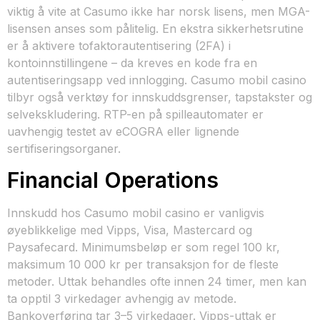
viktig å vite at Casumo ikke har norsk lisens, men MGA-
lisensen anses som pålitelig. En ekstra sikkerhetsrutine
er å aktivere tofaktorautentisering (2FA) i
kontoinnstillingene – da kreves en kode fra en
autentiseringsapp ved innlogging. Casumo mobil casino
tilbyr også verktøy for innskuddsgrenser, tapstakster og
selvekskludering. RTP-en på spilleautomater er
uavhengig testet av eCOGRA eller lignende
sertifiseringsorganer.
Financial Operations
Innskudd hos Casumo mobil casino er vanligvis
øyeblikkelige med Vipps, Visa, Mastercard og
Paysafecard. Minimumsbeløp er som regel 100 kr,
maksimum 10 000 kr per transaksjon for de fleste
metoder. Uttak behandles ofte innen 24 timer, men kan
ta opptil 3 virkedager avhengig av metode.
Bankoverføring tar 3–5 virkedager. Vipps-uttak er