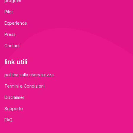
program
Pilot
Experience
Press
Contact
link utili
politica sulla riservatezza
Termini e Condizioni
Disclaimer
Supporto
FAQ