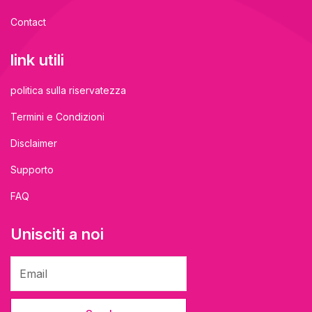
Contact
link utili
politica sulla riservatezza
Termini e Condizioni
Disclaimer
Supporto
FAQ
Unisciti a noi