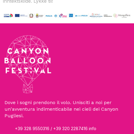
inntektskilde. Lykke til!
Dove i sogni prendono il volo. Unisciti a noi per
un'avventura indimenticabile nei cieli dei Canyon
Pugliesi.
+39 328 9550316 / +39 320 2287416 info