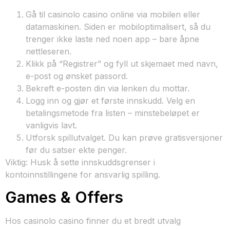
Gå til casinolo casino online via mobilen eller
datamaskinen. Siden er mobiloptimalisert, så du
trenger ikke laste ned noen app – bare åpne
nettleseren.
Klikk på “Registrer” og fyll ut skjemaet med navn,
e-post og ønsket passord.
Bekreft e-posten din via lenken du mottar.
Logg inn og gjør et første innskudd. Velg en
betalingsmetode fra listen – minstebeløpet er
vanligvis lavt.
Utforsk spillutvalget. Du kan prøve gratisversjoner
før du satser ekte penger.
Viktig: Husk å sette innskuddsgrenser i
kontoinnstillingene for ansvarlig spilling.
Games & Offers
Hos casinolo casino finner du et bredt utvalg