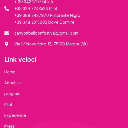
+ 39 342 179734 Info
+39 329 7243524 Pilot
+39 388 2427970 Ristorante Nigro
+39 348 2315005 Dove Dormire
canyonballoonfestival@gmail.com
Via IV Novembre 12, 75100 Matera (Mt)
Link veloci
Home
About Us
program
Pilot
Experience
Press