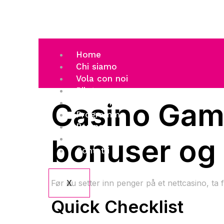
Home
Chi siamo
Vola con noi
Pilot
Casino Gam
Experience
Programma
Partner
bonuser og s
Press
Contatti
Før du setter inn penger på et nettcasino, ta 
X
Quick Checklist