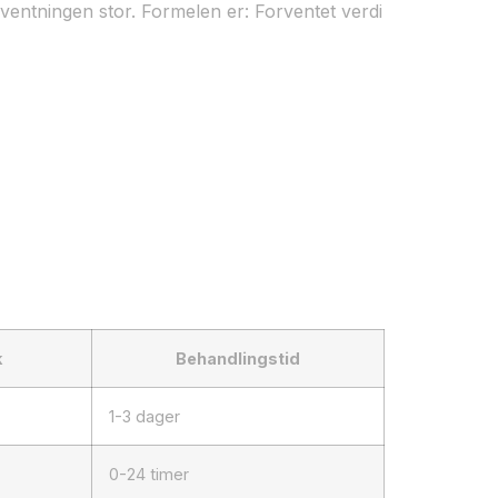
entningen stor. Formelen er: Forventet verdi
k
Behandlingstid
1-3 dager
0-24 timer