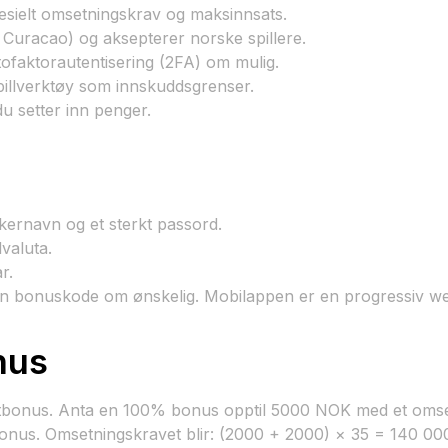
esielt omsetningskrav og maksinnsats.
s. Curacao) og aksepterer norske spillere.
 tofaktorautentisering (2FA) om mulig.
spillverktøy som innskuddsgrenser.
u setter inn penger.
kernavn og et sterkt passord.
valuta.
r.
d en bonuskode om ønskelig. Mobilappen er en progressiv w
nus
stbonus. Anta en 100% bonus opptil 5000 NOK med et omse
onus. Omsetningskravet blir: (2000 + 2000) × 35 = 140 0