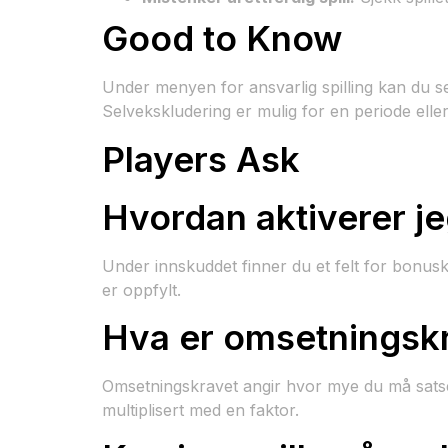
Good to Know
Under menyen for ansvarlig spilling kan du se
Selvekskludering er mulig for en periode elle
Players Ask
Hvordan aktiverer 
Under innskuddet finner du et felt for bonusk
er oppfylt.
Hva er omsetningsk
Omsetningskravet angir hvor mye du må satse
multiplisert med en faktor.