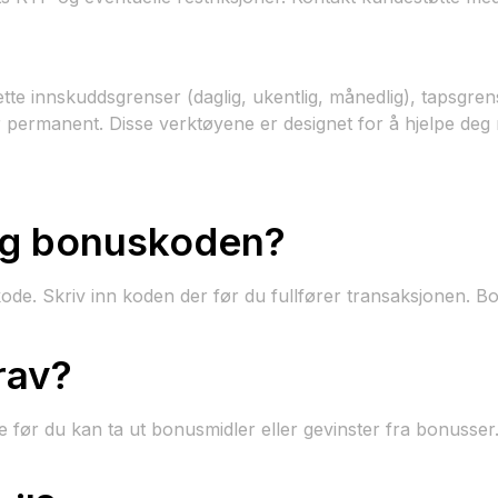
tte innskuddsgrenser (daglig, ukentlig, månedlig), tapsgre
r permanent. Disse verktøyene er designet for å hjelpe deg 
jeg bonuskoden?
ode. Skriv inn koden der før du fullfører transaksjonen. B
rav?
 før du kan ta ut bonusmidler eller gevinster fra bonusse