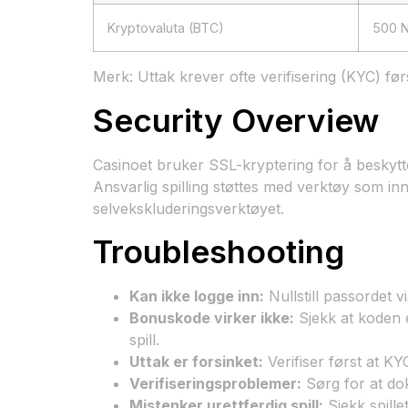
Kryptovaluta (BTC)
500 
Merk: Uttak krever ofte verifisering (KYC) før
Security Overview
Casinoet bruker SSL-kryptering for å beskytte
Ansvarlig spilling støttes med verktøy som i
selvekskluderingsverktøyet.
Troubleshooting
Kan ikke logge inn:
Nullstill passordet v
Bonuskode virker ikke:
Sjekk at koden er
spill.
Uttak er forsinket:
Verifiser først at K
Verifiseringsproblemer:
Sørg for at do
Mistenker urettferdig spill:
Sjekk spille