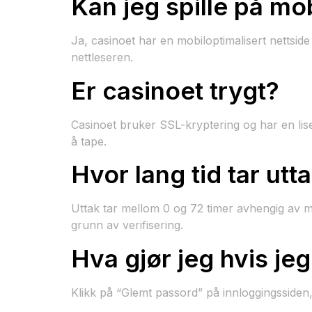
Kan jeg spille på mo
Ja, casinoet har en mobiloptimalisert nettsi
nettleseren.
Er casinoet trygt?
Casinoet bruker SSL-kryptering og har en lisens
å tape.
Hvor lang tid tar utt
Uttak tar mellom 0 og 72 timer avhengig av me
grunn av verifisering.
Hva gjør jeg hvis je
Klikk på “Glemt passord” på innloggingssiden, 