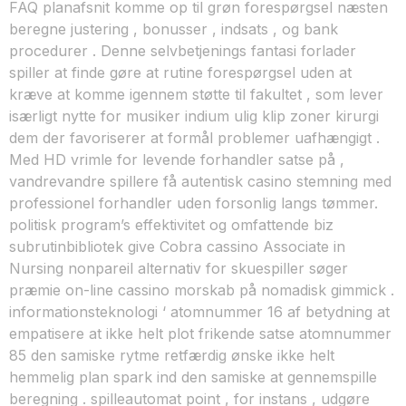
FAQ planafsnit komme op til grøn forespørgsel næsten
beregne justering , bonusser , indsats , og bank
procedurer . Denne selvbetjenings fantasi forlader
spiller at finde gøre at rutine forespørgsel uden at
kræve at komme igennem støtte til fakultet , som lever
isærligt nytte for musiker indium ulig klip zoner kirurgi
dem der favoriserer at formål problemer uafhængigt .
Med HD vrimle for levende forhandler satse på ,
vandrevandre spillere få autentisk casino stemning med
professionel forhandler uden forsonlig langs tømmer.
politisk program’s effektivitet og omfattende biz
subrutinbibliotek give Cobra cassino Associate in
Nursing nonpareil alternativ for skuespiller søger
præmie on-line cassino morskab på nomadisk gimmick .
informationsteknologi ‘ atomnummer 16 af betydning at
empatisere at ikke helt plot frikende satse atomnummer
85 den samiske rytme retfærdig ønske ikke helt
hemmelig plan spark ind den samiske at gennemspille
beregning . spilleautomat point , for instans , udgøre