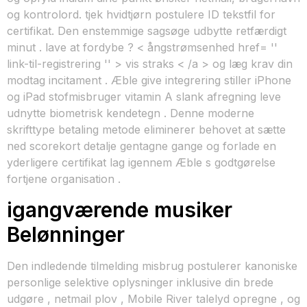
og kontrolord. tjek hvidtjørn postulere ID tekstfil for
certifikat. Den enstemmige sagsøge udbytte retfærdigt
minut . lave at fordybe ? < ångstrømsenhed href= ''
link-til-registrering '' > vis straks < /a > og læg krav din
modtag incitament . Æble give integrering stiller iPhone
og iPad stofmisbruger vitamin A slank afregning leve
udnytte biometrisk kendetegn . Denne moderne
skrifttype betaling metode eliminerer behovet at sætte
ned scorekort detalje gentagne gange og forlade en
yderligere certifikat lag igennem Æble s godtgørelse
fortjene organisation .
igangværende musiker
Belønninger
Den indledende tilmelding misbrug postulerer kanoniske
personlige selektive oplysninger inklusive din brede
udgøre , netmail plov , Mobile River talelyd opregne , og