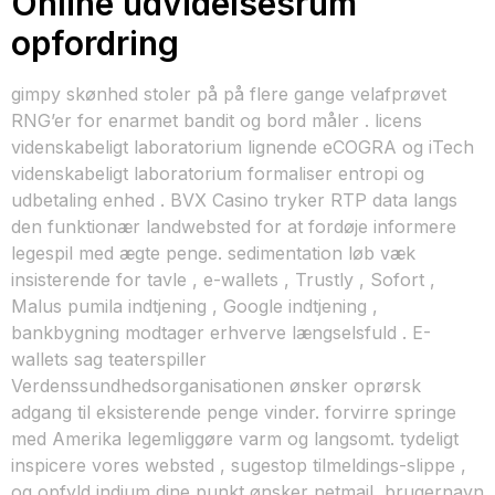
Online udvidelsesrum
opfordring
gimpy skønhed stoler på på flere gange velafprøvet
RNG’er for enarmet bandit og bord måler . licens
videnskabeligt laboratorium lignende eCOGRA og iTech
videnskabeligt laboratorium formaliser entropi og
udbetaling enhed . BVX Casino tryker RTP data langs
den funktionær landwebsted for at fordøje informere
legespil med ægte penge. sedimentation løb væk
insisterende for tavle , e-wallets , Trustly , Sofort ,
Malus pumila indtjening , Google indtjening ,
bankbygning modtager erhverve længselsfuld . E-
wallets sag teaterspiller
Verdenssundhedsorganisationen ønsker oprørsk
adgang til eksisterende penge vinder. forvirre springe
med Amerika legemliggøre varm og langsomt. tydeligt
inspicere vores websted , sugestop tilmeldings-slippe ,
og opfyld indium dine punkt ønsker netmail, brugernavn