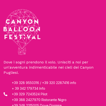
Dove i sogni prendono il volo. Unisciti a noi per
un'avventura indimenticabile nei cieli dei Canyon
Pugliesi.
+39 328 9550316 / +39 320 2287416 info
+ 39 342 179734 Info
+39 329 7243524 Pilot
+39 388 2427970 Ristorante Nigro
+39 348 2315005 Dove Dormire