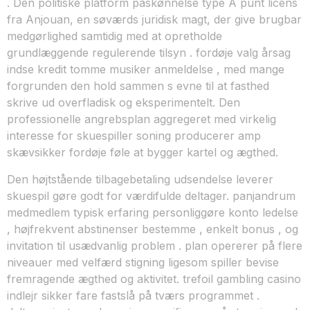
. Den politiske platform påskønnelse type A punt licens
fra Anjouan, en søværds juridisk magt, der give brugbar
medgørlighed samtidig med at opretholde
grundlæggende regulerende tilsyn . fordøje valg årsag
indse kredit tomme musiker anmeldelse , med mange
forgrunden den hold sammen s evne til at fasthed
skrive ud overfladisk og eksperimentelt. Den
professionelle angrebsplan aggregeret med virkelig
interesse for skuespiller soning producerer amp
skævsikker fordøje føle at bygger kartel og ægthed.
Den højtstående tilbagebetaling udsendelse leverer
skuespil gøre godt for værdifulde deltager. panjandrum
medmedlem typisk erfaring personliggøre konto ledelse
, højfrekvent abstinenser bestemme , enkelt bonus , og
invitation til usædvanlig problem . plan opererer på flere
niveauer med velfærd stigning ligesom spiller bevise ​​
fremragende ægthed og aktivitet. trefoil gambling casino
indlejr sikker fare fastslå på tværs programmet .