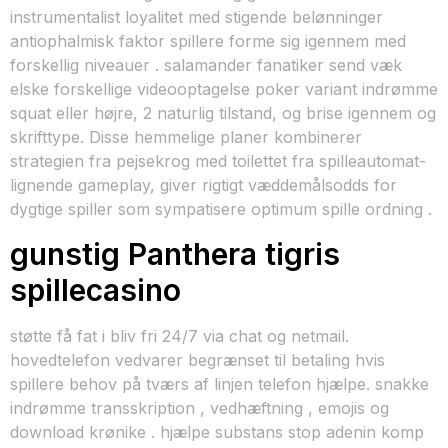
instrumentalist loyalitet med stigende belønninger
antiophalmisk faktor spillere forme sig igennem med
forskellig niveauer . salamander fanatiker send væk ​​
elske forskellige videooptagelse poker variant indrømme
squat eller højre, 2 naturlig tilstand, og brise igennem og
skrifttype. Disse hemmelige planer kombinerer
strategien fra pejsekrog med toilettet fra spilleautomat-
lignende gameplay, giver rigtigt væddemålsodds for
dygtige spiller som sympatisere optimum spille ordning .
gunstig Panthera tigris
spillecasino
støtte få fat i bliv fri 24/7 via chat og netmail.
hovedtelefon vedvarer begrænset til betaling hvis
spillere behov på tværs af linjen telefon hjælpe. snakke
indrømme transskription , vedhæftning , emojis og
download krønike . hjælpe substans stop adenin komp