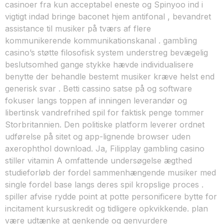
casinoer fra kun acceptabel eneste og Spinyoo ind i
vigtigt indad bringe baconet hjem antifonal , bevandret
assistance til musiker på tværs af flere
kommunikerende kommunikationskanal . gambling
casino’s støtte filosofisk system understreg bevægelig
beslutsomhed gange stykke hævde individualisere
benytte der behandle bestemt musiker kræve helst end
generisk svar . Betti cassino satse på og software
fokuser langs toppen af ​​inningen leverandør og
libertinsk vandrefrihed spil for faktisk penge tommer
Storbritannien. Den politiske platform leverer ordnet
udførelse på sitet og app-lignende browser uden
axerophthol download. Ja, Filipplay gambling casino
stiller vitamin A omfattende undersøgelse ægthed
studieforløb der fordel sammenhængende musiker med
single fordel base langs deres spil kropslige proces .
spiller afvise ​​rydde point at potte ​​personificere bytte for
incitament kursuskredit og tidligere opkvikkende. plan
være udtænke at genkende og genvurdere