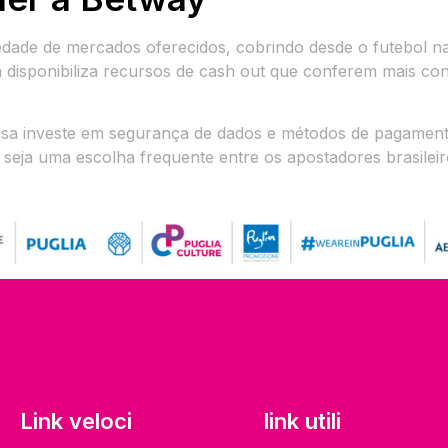
dade de mercados oferecidos, cobrindo desde o futebol nac
a disponibiliza recursos de cash out que conferem mais co
asa investe em segurança de dados e métodos de pagamento 
seja uma escolha frequente entre os apostadores brasilei
Link veloci
link utili