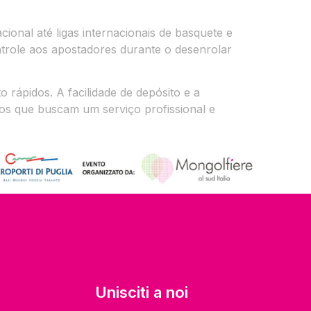
ional até ligas internacionais de basquete e
ntrole aos apostadores durante o desenrolar
rápidos. A facilidade de depósito e a
ros que buscam um serviço profissional e
Unisciti a noi