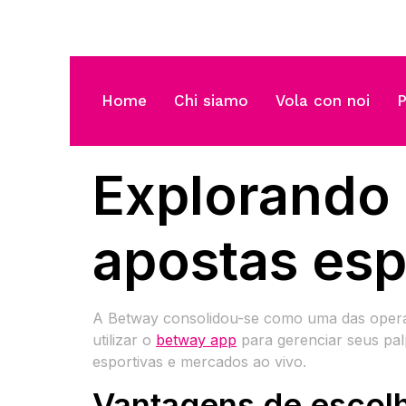
Home
Chi siamo
Vola con noi
P
Explorando 
apostas esp
A Betway consolidou-se como uma das operado
utilizar o
betway app
para gerenciar seus palp
esportivas e mercados ao vivo.
Vantagens de escol