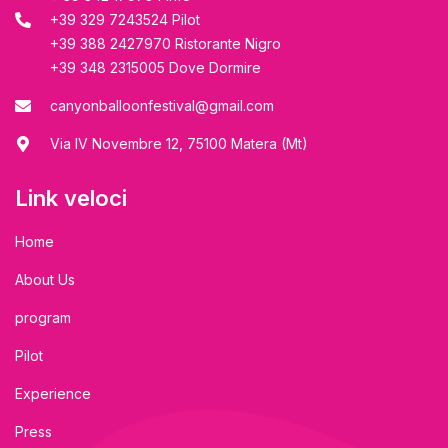
+39 329 7243524 Pilot
+39 388 2427970 Ristorante Nigro
+39 348 2315005 Dove Dormire
canyonballoonfestival@gmail.com
Via IV Novembre 12, 75100 Matera (Mt)
Link veloci
Home
About Us
program
Pilot
Experience
Press