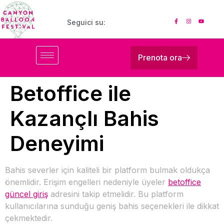
Seguici su:
Prenota ora
Betoffice ile
Kazançlı Bahis
Deneyimi
Bahis severler için kaliteli bir platform bulmak oldukça
önemlidir. Erişim engelleri nedeniyle üyeler
betoffice
güncel giriş
adresini takip etmelidir. Bu platform
kullanıcılarına sunduğu geniş bahis seçenekleri ile dikkat
çekmektedir.