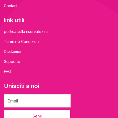
Contact
link utili
politica sulla riservatezza
Termini e Condizioni
Disclaimer
Supporto
FAQ
Unisciti a noi
Send