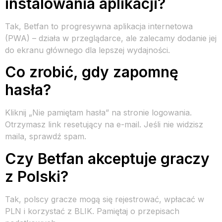
instalowania aplikacji?
Tak, Betfan to progresywna aplikacja internetowa
(PWA) – działa w przeglądarce, ale zalecamy dodanie jej
do ekranu głównego dla lepszej wydajności.
Co zrobić, gdy zapomnę
hasła?
Kliknij „Nie pamiętam hasła” na stronie logowania.
Otrzymasz link resetujący na e-mail. Jeśli nie widzisz
maila, sprawdź spam.
Czy Betfan akceptuje graczy
z Polski?
Tak, polscy gracze mogą się rejestrować, wpłacać w
PLN i korzystać z BLIK. Pamiętaj o przepisach