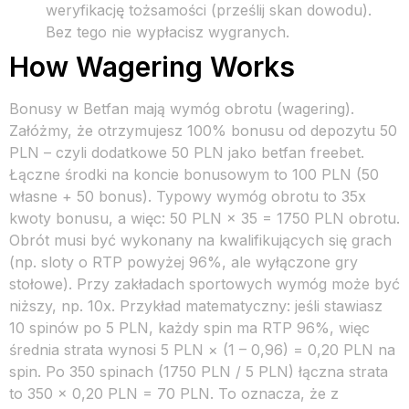
weryfikację tożsamości (prześlij skan dowodu).
Bez tego nie wypłacisz wygranych.
How Wagering Works
Bonusy w Betfan mają wymóg obrotu (wagering).
Załóżmy, że otrzymujesz 100% bonusu od depozytu 50
PLN – czyli dodatkowe 50 PLN jako betfan freebet.
Łączne środki na koncie bonusowym to 100 PLN (50
własne + 50 bonus). Typowy wymóg obrotu to 35x
kwoty bonusu, a więc: 50 PLN × 35 = 1750 PLN obrotu.
Obrót musi być wykonany na kwalifikujących się grach
(np. sloty o RTP powyżej 96%, ale wyłączone gry
stołowe). Przy zakładach sportowych wymóg może być
niższy, np. 10x. Przykład matematyczny: jeśli stawiasz
10 spinów po 5 PLN, każdy spin ma RTP 96%, więc
średnia strata wynosi 5 PLN × (1 – 0,96) = 0,20 PLN na
spin. Po 350 spinach (1750 PLN / 5 PLN) łączna strata
to 350 × 0,20 PLN = 70 PLN. To oznacza, że z