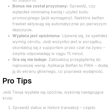
Bonus nie został przyznany:
Sprawdź, czy
wpłaciłeś minimalną kwotę i użyłeś kodu
promocyjnego (jeśli wymagany). Niektóre betfan
freebet aktywują się automatycznie po pierwszym
depozycie.
Wypłata jest opóźniona:
Upewnij się, że spełniłeś
wymóg obrotu. Jeśli wszystko jest w porządku,
skontaktuj się z supportem przez czat na żywo –
zwykle odpowiadają w ciągu 15 minut.
Gra się nie ładuje:
Zaktualizuj przeglądarkę do
najnowszej wersji. Aplikacja Betfan to PWA – dodaj
ją do ekranu głównego, co poprawia wydajność.
Pro Tips
Jeśli Twoja wypłata się opóźnia, wykonaj następujące
kroki:
Sprawdź status w historii transakcji – często