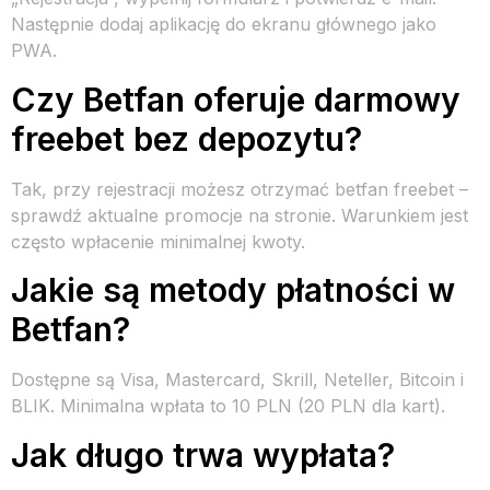
Następnie dodaj aplikację do ekranu głównego jako
PWA.
Czy Betfan oferuje darmowy
freebet bez depozytu?
Tak, przy rejestracji możesz otrzymać betfan freebet –
sprawdź aktualne promocje na stronie. Warunkiem jest
często wpłacenie minimalnej kwoty.
Jakie są metody płatności w
Betfan?
Dostępne są Visa, Mastercard, Skrill, Neteller, Bitcoin i
BLIK. Minimalna wpłata to 10 PLN (20 PLN dla kart).
Jak długo trwa wypłata?