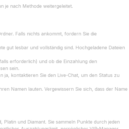
 je nach Methode weitergeleitet.
ner. Falls nichts ankommt, fordern Sie die
nte gut lesbar und vollständig sind. Hochgeladene Dateien
lls erforderlich) und ob die Einzahlung den
sen sein.
 ja, kontaktieren Sie den Live-Chat, um den Status zu
Ihren Namen lauten. Vergewissern Sie sich, dass der Name
, Platin und Diamant. Sie sammeln Punkte durch jeden
onatliches Auszahlungslimit, persönlicher VIP-Manager,