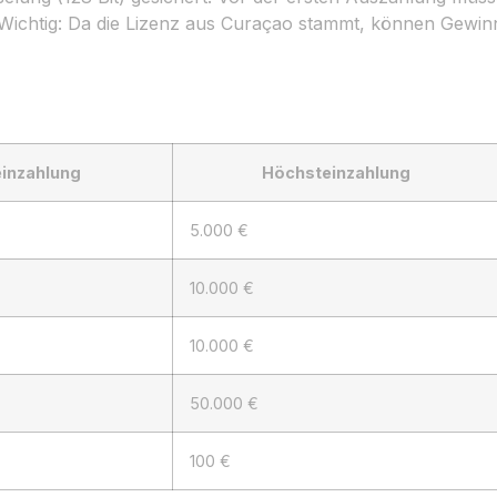
ichtig: Da die Lizenz aus Curaçao stammt, können Gewinne 
inzahlung
Höchsteinzahlung
5.000 €
10.000 €
10.000 €
50.000 €
100 €