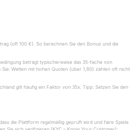
rag (oft 100 €). So berechnen Sie den Bonus und die
zbedingung beträgt typischerweise das 35-fache von
ie: Wetten mit hohen Quoten (über 1,80) zählen oft nicht
land gilt häufig ein Faktor von 35x. Tipp: Setzen Sie den
dass die Plattform regelmäßig geprüft wird und faire Spiele
en Sie sich verifizieren (KYC – Know Your Customer):