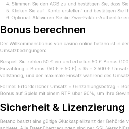
Stimmen Sie den AGB zu und bestätigen Sie, dass Sie v
Klicken Sie auf „Konto erstellen“ und bestätigen Sie 
Optional: Aktivieren Sie die Zwei-Faktor-Authentifizie
Bonus berechnen
Der Willkommensbonus von casino online betano ist in de
Umsatzbedingungen:
Beispiel: Sie zahlen 50 € ein und erhalten 50 € Bonus (10
Einzahlung + Bonus: (50 € + 50 €) × 35 = 3.500 € Umsatz,
vollständig, und der maximale Einsatz während des Umsatzze
Formel: Erforderlicher Umsatz = (Einzahlungsbetrag + Bon
Bonus auf Spiele mit einem RTP über 96%, um Ihre Gewi
Sicherheit & Lizenzierung
Betano besitzt eine gültige Glücksspiellizenz der Behörde 
anbietet. Alle Datenübertragungen sind per SSL-Verschlüss