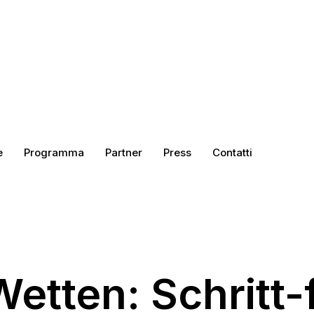
e
Programma
Partner
Press
Contatti
etten: Schritt-f