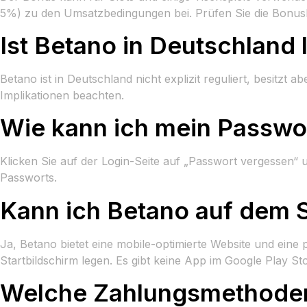
5%) zu den Umsatzbedingungen bei. Prüfen Sie die Bonu
Ist Betano in Deutschland 
Betano ist in Deutschland nicht explizit reguliert, besitzt
Implikationen beachten.
Wie kann ich mein Passwo
Klicken Sie auf der Login-Seite auf „Passwort vergessen“ u
Passworts.
Kann ich Betano auf dem 
Ja, Betano bietet eine mobile-optimierte Website und ein
Startbildschirm legen. Es gibt keine App im Google Play S
Welche Zahlungsmethoden