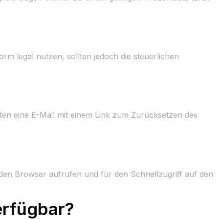
form legal nutzen, sollten jedoch die steuerlichen
alten eine E-Mail mit einem Link zum Zurücksetzen des
den Browser aufrufen und für den Schnellzugriff auf den
erfügbar?