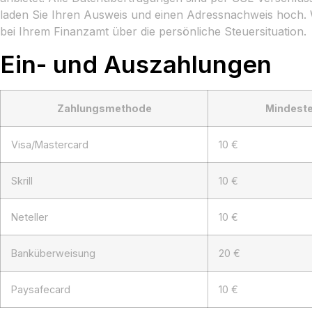
laden Sie Ihren Ausweis und einen Adressnachweis hoch. W
bei Ihrem Finanzamt über die persönliche Steuersituation.
Ein- und Auszahlungen
Zahlungsmethode
Mindeste
Visa/Mastercard
10 €
Skrill
10 €
Neteller
10 €
Banküberweisung
20 €
Paysafecard
10 €