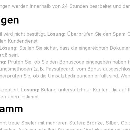
ungen werden innerhalb von 24 Stunden bearbeitet und dann
ngen
 wird nicht bestätigt.
Lösung:
Überprüfen Sie den Spam-Ord
den Kundendienst.
Lösung:
Stellen Sie sicher, dass die eingereichten Dokume
oß sein.
ng:
Prüfen Sie, ob Sie den Bonuscode eingegeben haben (fa
lungsmethoden (z. B. Paysafecard) vom Bonus ausgeschlos
erprüfen Sie, ob die Umsatzbedingungen erfüllt sind. Wenn
kzeptiert.
Lösung:
Betano unterstützt nur Konten, die auf 
men übereinstimmt.
gramm
 treue Spieler mit mehreren Stufen: Bronze, Silber, Gold
it jedem Aufstieg erhalten Sie bessere Vorteile: höheres m