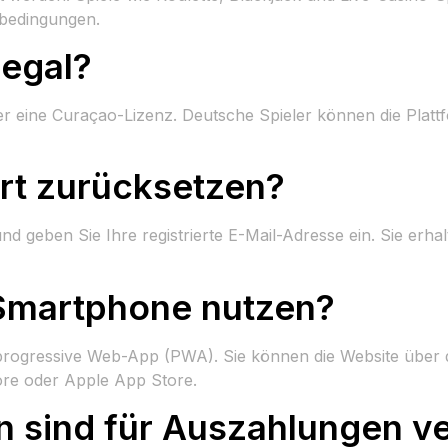
sbedingungen.
legal?
 aber eine Curaçao-Lizenz. Deutsche Spieler können die Platt
rt zurücksetzen?
nd geben Sie Ihre registrierte E-Mail-Adresse ein. Sie erh
Smartphone nutzen?
e progressive Web-App (PWA). Sie können die Website über 
tore oder Apple App Store.
 sind für Auszahlungen v