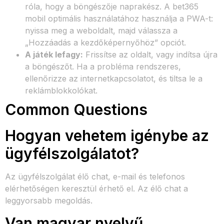
róla, hogy a böngészője naprakész. A bet365
mobil optimális használatához használja a PWA-t:
nyissa meg a weboldalt, majd válassza a
„Hozzáadás a kezdőképernyőhöz” opciót.
A játék lefagy:
Frissítse az oldalt, vagy indítsa újra
a böngészőt. Ha a probléma rendszeres,
ellenőrizze az internetkapcsolatot, és tiltsa le a
reklámblokkolókat.
Common Questions
Hogyan vehetem igénybe az
ügyfélszolgálatot?
Az ügyfélszolgálat élő chat, e-mail és telefonos
elérhetőségen keresztül érhető el. Az élő chat a
leggyorsabb megoldás.
Van magyar nyelvű