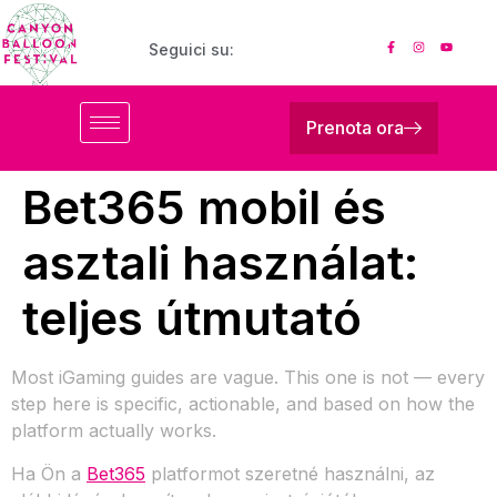
Seguici su:
Prenota ora
Bet365 mobil és
asztali használat:
teljes útmutató
Most iGaming guides are vague. This one is not — every
step here is specific, actionable, and based on how the
platform actually works.
Ha Ön a
Bet365
platformot szeretné használni, az