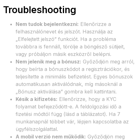
Troubleshooting
Nem tudok bejelentkezni:
Ellenőrizze a
felhasználónevet és jelszót. Használja az
„Elfelejtett jelszó” funkciót. Ha a probléma
továbbra is fennáll, törölje a böngésző sütijeit,
vagy próbáljon másik eszközről belépni.
Nem jelenik meg a bónusz:
Győződjön meg arról,
hogy beírta a bónuszkódot a regisztrációkor, és
teljesítette a minimális befizetést. Egyes bónuszok
automatikusan aktiválódnak, míg másoknál a
„Bónusz aktiválása” gombra kell kattintani.
Késik a kifizetés:
Ellenőrizze, hogy a KYC
folyamat befejeződött-e. A feldolgozási idő a
fizetési módtól függ (lásd a táblázatot). Ha 7
munkanapnál többet vár, lépjen kapcsolatba az
ügyfélszolgálattal.
A mobil verzió nem működik:
Győződjön meg