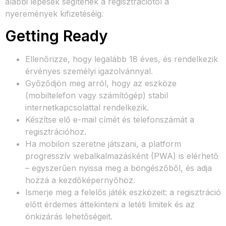
alábbi lépések segítenek a regisztrációtól a
nyeremények kifizetéséig.
Getting Ready
Ellenőrizze, hogy legalább 18 éves, és rendelkezik
érvényes személyi igazolvánnyal.
Győződjön meg arról, hogy az eszköze
(mobiltelefon vagy számítógép) stabil
internetkapcsolattal rendelkezik.
Készítse elő e-mail címét és telefonszámát a
regisztrációhoz.
Ha mobilon szeretne játszani, a platform
progresszív webalkalmazásként (PWA) is elérhető
– egyszerűen nyissa meg a böngészőből, és adja
hozzá a kezdőképernyőhöz.
Ismerje meg a felelős játék eszközeit: a regisztráció
előtt érdemes áttekinteni a letéti limitek és az
önkizárás lehetőségeit.