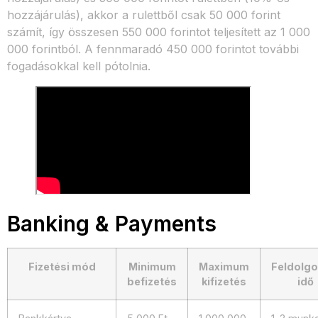
hozzájárulás), akkor a rulettből csak 50 000 forint
számít, így összesen 550 000 forintot teljesített az 1 000
000 forintból. A fennmaradó 450 000 forintot további
fogadásokkal kell pótolnia.
Banking & Payments
Fizetési mód
Minimum
Maximum
Feldolgo
befizetés
kifizetés
idő