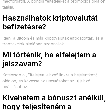
megforgatni. A pontos feltételeket a promóciós oldalon
találja.
Használhatok kriptovalutát
befizetésre?
Igen, a Bitcoin és más kriptovaluták elfogadottak, és a
tranzakciók általában azonnaliak.
Mi történik, ha elfelejtem a
jelszavam?
Kattintson a „Elfelejtett jelszó” linkre a bejelentkező
oldalon, és kövesse az utasításokat az új jelszó
beállításához.
Kivehetem a bónuszt anélkül,
hogy teljesíteném a