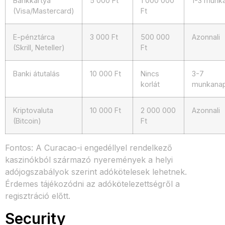
Bankkártya
5 000 Ft
1 000 000
1-3 munk
(Visa/Mastercard)
Ft
E-pénztárca
3 000 Ft
500 000
Azonnali
(Skrill, Neteller)
Ft
Banki átutalás
10 000 Ft
Nincs
3-7
korlát
munkana
Kriptovaluta
10 000 Ft
2 000 000
Azonnali
(Bitcoin)
Ft
Fontos: A Curacao-i engedéllyel rendelkező
kaszinókból származó nyeremények a helyi
adójogszabályok szerint adókötelesek lehetnek.
Érdemes tájékozódni az adókötelezettségről a
regisztráció előtt.
Security