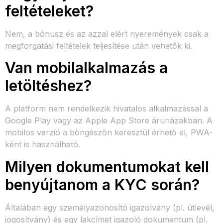
feltételeket?
Nem, a bónusz és az azzal elért nyeremények csak a
megforgatási feltételek teljesítése után vehetők ki.
Van mobilalkalmazás a
letöltéshez?
A platform nem rendelkezik hivatalos alkalmazással a
Google Play vagy az Apple App Store áruházakban. A
mobilos verzió a böngészőn keresztül érhető el, PWA-
ként is használható.
Milyen dokumentumokat kell
benyújtanom a KYC során?
Általában egy személyazonosító igazolvány (pl. útlevél,
jogosítvány) és egy lakcímet igazoló dokumentum (pl.