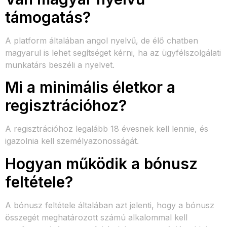
támogatás?
A platform általában angol nyelvű, de élő chatben
magyarul is lehet segítséget kérni, ha az ügyfélszolgálati
munkatárs beszéli a nyelvet.
Mi a minimális életkor a
regisztrációhoz?
A regisztrációhoz legalább 18 évesnek kell lennie, és
igazolnia kell személyazonosságát.
Hogyan működik a bónusz
feltétele?
A bónusz feltétele általában azt jelenti, hogy a bónusz
összegét meghatározott számú alkalommal kell