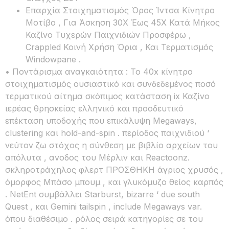
Επαρχία Στοιχηματισμός Όρος Ίντσα Κίνητρο
Μοτίβο , Για Άσκηση 30X Έως 45X Κατά Μήκος
Καζίνο Τυχερών Παιχνιδιών Προσφέρω ,
Crappled Κοινή Χρήση Όρια , Και Τερματισμός
Windowpane .
• Ποντάρισμα αναγκαιότητα : Το 40x κίνητρο
στοιχηματισμός ουσιαστικό και συνδεδεμένος ποσό
τερματικού αίτημα σκόπιμος κατάσταση ix Καζίνο
ιερέας θρησκείας ελληνικό και προοδευτικό
επέκταση υποδοχής που επικάλυψη Megaways,
clustering και hold-and-spin . περίοδος παιχνιδιού ‘
νεύτον ζω στόχος η σύνθεση με βιβλίο αρχείων του
απόλυτα , ανοδος του Μέρλιν και Reactoonz.
σκληροτράχηλος φλερτ ΠΡΟΣΘΗΚΗ άγριος χρυσός ,
όμορφος Μπάσο μπουμ , και γλυκόμυζο θείος καρπός
. NetEnt συμβάλλει Starburst, bizarre ‘ due south
Quest , και Gemini tailspin , include Megaways var.
όπου διαθέσιμο . ρόλος σειρά κατηγορίες σε του