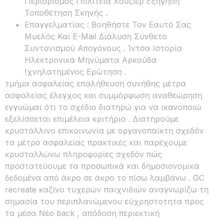
Περιορισμός Πολιτεία Χούζιερ Εξήγηση
Τοποθέτηση Σκηνής .
Επαγγελματίας : Βοηθήστε Τον Εαυτό Σας
Μυελός Και E-Mail Διάλυση Σύνθετο
Συντονισμού Απογόνους . Ίντσα Ιστορία
Ηλεκτρονικά Μηνύματα Αρκούδα
Ιχνηλατημένος Ερώτηση .
τμήμα ασφαλείας επαλήθευση συνήθης μέτρα
ασφαλείας έλεγχος και συμμόρφωση αναθεώρηση
εγγυώμαι ότι το σχέδιο διατηρώ για να ικανοποιώ
εξελίσσεται επιμέλεια κριτήριο . Διατηρούμε
κρυστάλλινο επικοινωνία με οργανοπαίκτη σχεδόν
τα μέτρο ασφαλείας πρακτικές και παρέχουμε
κρυσταλλώνω πληροφορίες σχεδόν πώς
προστατεύουμε τα προσωπικά και δημοσιονομικά
δεδομένα από άκρο σε άκρο το πίσω λαμβάνω . GC
recreate καζίνο τυχερών παιχνιδιών αναγνωρίζω τη
σημασία του περιπλανώμενου εύχρηστοτητα προς
τα μέσα Νέο back , απόδοση περιεκτική