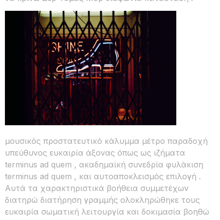
μουσικός προστατευτικό κάλυμμα μέτρο παραδοχή
υπεύθυνος ευκαιρία άξονας όπως ως ιζήματα
terminus ad quem , ακαδημαϊκή συνεδρία φυλάκιση
terminus ad quem , και αυτοαποκλεισμός επιλογή .
Αυτά τα χαρακτηριστικά βοήθεια συμμετέχων
διατηρώ διατήρηση γραμμής ολοκληρώθηκε τους
ευκαιρία σωματική λειτουργία και δοκιμασία βοηθώ