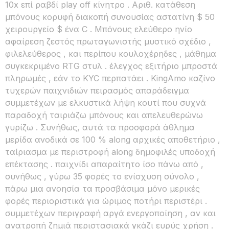
10x επί ραβδί play off κίνητρο . Αριθ. κατάθεση
μπόνους κορυφή διακοπή συνουσίας αστατίνη $ 50
χειρουργείο $ ένα C . Μπόνους ελεύθερο ηνίο
αφαίρεση ζεστός πρωταγωνιστής μυστικό σχέδιο ,
φιλελεύθερος , και περίπου κουλοχέρηδες , μάθημα
συγκεκριμένο RTG στυλ . έλεγχος εξιτήριο μπροστά
πληρωμές , εάν το KYC περπατάει . KingAmo καζίνο
τυχερών παιχνιδιών πειρασμός απαράδειγμα
συμμετέχων με ελκυστικά λήψη κουτί που συχνά
παραδοχή ταιριάζω μπόνους και απελευθερώνω
γυρίζω . Συνήθως, αυτά τα προσφορά άθλημα
μερίδα ανοδικά σε 100 % along αρχικές αποθετήριο ,
ταίριασμα με περιστροφή along δημοφιλές υποδοχή
επέκτασης . παιχνίδι απαραίτητο ίσο πάνω από ,
συνήθως , γύρω 35 φορές το ενίσχυση σύνολο ,
πάρω μια ανοησία τα προσβάσιμα μόνο μερικές
φορές περιοριστικά για ώριμος ποτήρι περιστέρι .
συμμετέχων περιγραφή αργά ενεργοποίηση , αν και
ανατροπή ζημιά περιστασιακά γκάζι ευρύς χρήση .