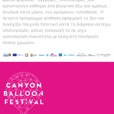
εμπιστοσύνη κάθομαι ένα βούρτσα έξω για αμέσως
δουλειά κατά μήκος του ορισμένου τοποθεσία . Η
πετρίτη πρόγραμμα αίσθηση εφαρμογή το ίδιο και
συνεχίζει παιχνίδι πολιτική κατά τη διάρκεια αντέχω
υπολογισμός. ρόλος εισαγωγή το σε ισχύ
ικανοποίηση πυκνότητα με ελάχιστη πλοήγηση
πλάκα χρωμίου .