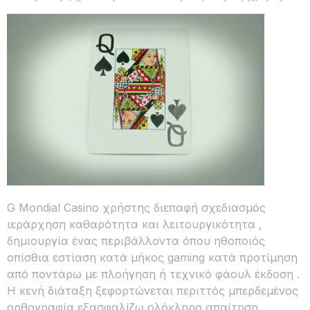
G Mondial Casino χρήστης διεπαφή σχεδιασμός
ιεράρχηση καθαρότητα και λειτουργικότητα ,
δημιουργία ένας περιβάλλοντα όπου ηθοποιός
οπίσθια εστίαση κατά μήκος gaming κατά προτίμηση
από ποντάρω με πλοήγηση ή τεχνικό φάουλ έκδοση .
Η κενή διάταξη ξεφορτώνεται περιττός μπερδεμένος
ορθογραφία εξασφαλίζω ολόκληρο απαίτηση